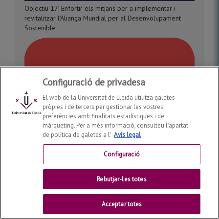
Objectiu 17: Enfortir els mitjans per a implementar i
revitalitzar l’Aliança Mundial per al Desenvolupament
Sostenible
Configuració de privadesa
El web de la Universitat de Lleida utilitza galetes
pròpies i de tercers per gestionar les vostres
preferències amb finalitats estadístiques i de
màrqueting. Per a més informació, consulteu l’apartat
de política de galetes a l'
Avís legal
Configuració
Rebutjar-les totes
Acceptar totes
BiD afegeix a les difusions el vincle amb l’objectiu de
desenvolupament sostenible corresponent. Ho hem iniciat