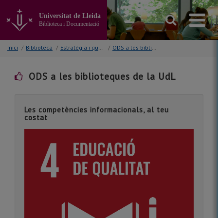
Anar
al
Universitat de Lleida
contingut
Biblioteca i Documentació
principal
de
Inici
/
Biblioteca
/
Estratègia i qualitat
/
ODS a les biblioteques de la UdL
la
pàgina
ODS a les biblioteques de la UdL
Les competències informacionals, al teu
costat