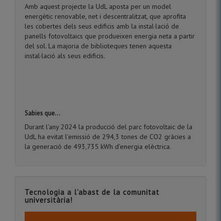
Amb aquest projecte la UdL aposta per un model
energètic renovable, net i descentralitzat, que aprofita
les cobertes dels seus edificis amb la instal·lació de
panells fotovoltaics que produeixen energia neta a partir
del sol. La majoria de biblioteques tenen aquesta
instal·lació als seus edificis.
Sabies que...
Durant l'any 2024 la producció del parc fotovoltaic de la
UdL ha evitat l'emissió de 294,3 tones de CO2 gràcies a
la generació de 493,735 kWh d’energia elèctrica.
Tecnologia a l’abast de la comunitat
universitària!