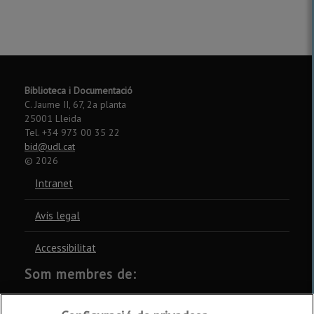
Biblioteca i Documentació
C. Jaume II, 67, 2a planta
25001 Lleida
Tel. +34 973 00 35 22
bid@udl.cat
©
2026
Intranet
Avís legal
Accessibilitat
Som membres de:
CSUC
REBIUN
CRUE