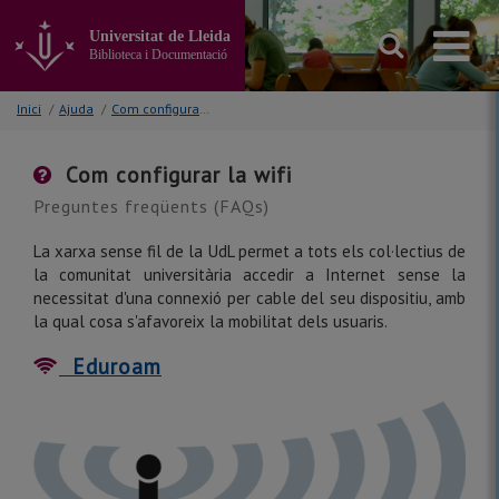
Anar
al
Universitat de Lleida
contingut
Biblioteca i Documentació
principal
de
Inici
/
Ajuda
/
Com configurar la wifi
la
pàgina
Com configurar la wifi
Preguntes freqüents (FAQs)
La xarxa sense fil de la UdL permet a tots els col·lectius de
la comunitat universitària accedir a Internet sense la
necessitat d'una connexió per cable del seu dispositiu, amb
la qual cosa s'afavoreix la mobilitat dels usuaris.
Eduroam