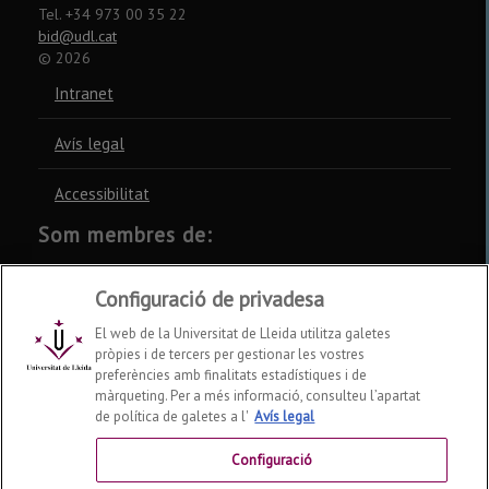
Tel. +34 973 00 35 22
bid@udl.cat
©
2026
Intranet
Avís legal
Accessibilitat
Som membres de:
CSUC
REBIUN
CRUE
Configuració de privadesa
El web de la Universitat de Lleida utilitza galetes
pròpies i de tercers per gestionar les vostres
preferències amb finalitats estadístiques i de
màrqueting. Per a més informació, consulteu l’apartat
Xarxes socials
de política de galetes a l'
Avís legal
Configuració