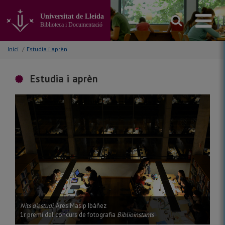
Anar
al
Universitat de Lleida
contingut
Biblioteca i Documentació
principal
de
Inici
/
Estudia i aprèn
la
pàgina
Estudia i aprèn
Nits d'estudi
, Ares Masip Ibáñez
1r premi del concurs de fotografia
Biblioinstants