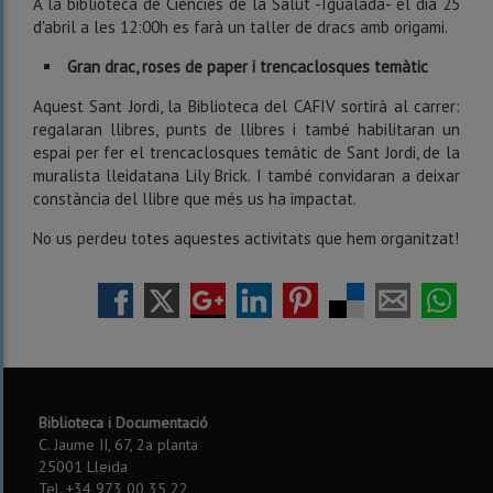
A la biblioteca de Ciències de la Salut -Igualada- el dia 25
d'abril a les 12:00h es farà un taller de dracs amb origami.
Gran drac, roses de paper i trencaclosques temàtic
Aquest Sant Jordi, la Biblioteca del CAFIV sortirà al carrer:
regalaran llibres, punts de llibres i també habilitaran un
espai per fer el trencaclosques temàtic de Sant Jordi, de la
muralista lleidatana Lily Brick. I també convidaran a deixar
constància del llibre que més us ha impactat.
No us perdeu totes aquestes activitats que hem organitzat!
Biblioteca i Documentació
C. Jaume II, 67, 2a planta
25001 Lleida
Tel. +34 973 00 35 22