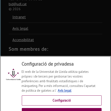
bid@udl.cat
©
2026
Intranet
Avís legal
Accessibilitat
Som membres de:
CSUC
REBIUN
CRUE
Configuració de privadesa
El web de la Universitat de Lleida utilitza galetes
pròpies i de tercers per gestionar les vostres
preferències amb finalitats estadístiques i de
màrqueting. Per a més informació, consulteu l’apartat
Xarxes socials
de política de galetes a l'
Avís legal
Configuració