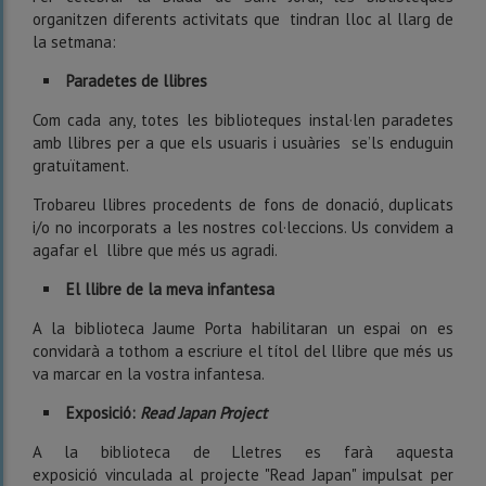
organitzen diferents activitats que tindran lloc al llarg de
la setmana:
Paradetes de llibres
Com cada any, totes les biblioteques instal·len paradetes
amb llibres per a que els usuaris i usuàries se’ls enduguin
gratuïtament.
Trobareu llibres procedents de fons de donació, duplicats
i/o no incorporats a les nostres col·leccions. Us convidem a
agafar el llibre que més us agradi.
El llibre de la meva infantesa
A la biblioteca Jaume Porta habilitaran un espai on es
convidarà a tothom a escriure el títol del llibre que més us
va marcar en la vostra infantesa.
Exposició:
Read Japan Project
A la biblioteca de Lletres es farà aquesta
exposició vinculada al projecte "Read Japan" impulsat per