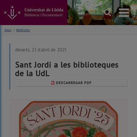
Anar
al
Universitat de Lleida
contingut
Biblioteca i Documentació
principal
de
Inici
/
Notícies
la
pàgina
dimarts, 22 d’abril de 2025
Sant Jordi a les biblioteques
de la UdL
DESCARREGAR PDF