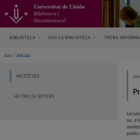
Anar
Universitat de Lleida
al
Biblioteca i
contingut
Documentació
principal
de
la
BIBLIOTECA
USA LA BIBLIOTECA
TROBA INFORMA
pàgina
Inici
/
Notícies
NOTÍCIES
dim
P
HISTÒRIC DE NOTÍCIES
L’eco
no s’
modest
políti