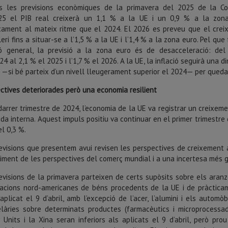
s les previsions econòmiques de la primavera del 2025 de la Com
25 el PIB real creixerà un 1,1 % a la UE i un 0,9 % a la zona
cament al mateix ritme que el 2024. El 2026 es preveu que el cre
leri fins a situar-se a l’1,5 % a la UE i l’1,4 % a la zona euro. Pel que 
ció general, la previsió a la zona euro és de desacceleració: de
24 al 2,1 % el 2025 i l’1,7 % el 2026. A la UE, la inflació seguirà una d
r —si bé parteix d’un nivell lleugerament superior el 2024— per queda
ctives deteriorades però una economia resilient
darrer trimestre de 2024, l’economia de la UE va registrar un creixemen
a interna. Aquest impuls positiu va continuar en el primer trimestre
el 0,3 %.
evisions que presentem avui revisen les perspectives de creixement 
liment de les perspectives del comerç mundial i a una incertesa més g
evisions de la primavera parteixen de certs supòsits sobre els aran
acions nord-americanes de béns procedents de la UE i de pràcticam
 aplicat el 9 d’abril, amb l’excepció de l’acer, l’alumini i els autom
làries sobre determinats productes (farmacèutics i microprocessa
 Units i la Xina seran inferiors als aplicats el 9 d’abril, però pr