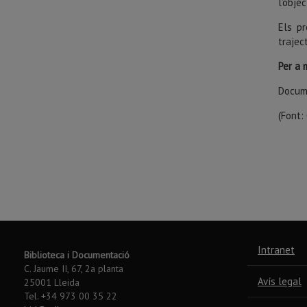
l’obje
Els p
trajec
Per a 
Docum
(Font:
Intranet
Biblioteca i Documentació
C. Jaume II, 67, 2a planta
Avís legal
25001 Lleida
Tel. +34 973 00 35 22