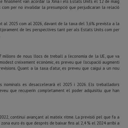
ue finalment van acordar la Xina i els Estats Units el 12 de maig
 com per no invalidar la presumpció que perjudicaran la relació
nt al 2025 com al 2026, davant de la taxa del 3,6% prevista a la
pitjorament de les perspectives tant per als Estats Units com per
.
,7 milions de nous llocs de treball a l’economia de la UE, que va
l modest creixement econòmic, es preveu que l’ocupació augmenti
previsions. Quant a la taxa d’atur, es preveu que caigui a un nou
s nominals es desaccelerarà el 2025 i 2026. Els treballadors
reveu que recuperin completament el poder adquisitiu que han
2022, continuï avançant al mateix ritme. La previsió pel que fa a
zona euro és que després de baixar fins al 2,4 % el 2024 arribi a