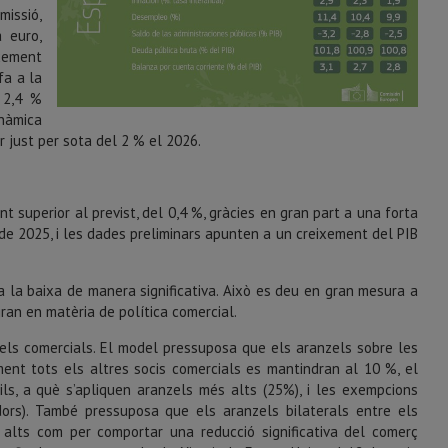
issió,
 euro,
ixement
fa a la
l 2,4 %
inàmica
r just per sota del 2 % el 2026.
t superior al previst, del 0,4 %, gràcies en gran part a una forta
 de 2025, i les dades preliminars apunten a un creixement del PIB
a la baixa de manera significativa. Això es deu en gran mesura a
ran en matèria de política comercial.
zels comercials. El model pressuposa que els aranzels sobre les
ent tots els altres socis comercials es mantindran al 10 %, el
òbils, a què s’apliquen aranzels més alts (25%), i les exempcions
dors). També pressuposa que els aranzels bilaterals entre els
ou alts com per comportar una reducció significativa del comerç