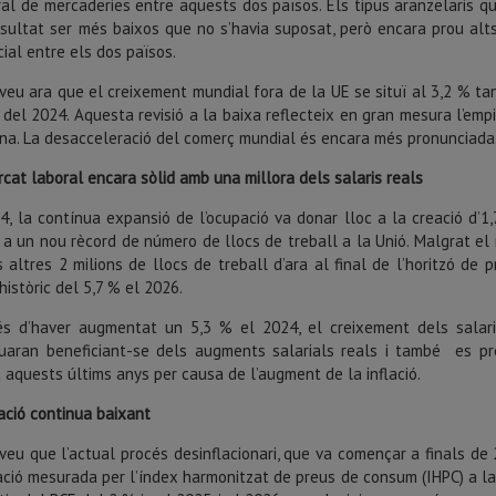
ral de mercaderies entre aquests dos països. Els tipus aranzelaris q
sultat ser més baixos que no s’havia suposat, però encara prou alts
ial entre els dos països.
veu ara que el creixement mundial fora de la UE se situï al 3,2 % ta
 del 2024. Aquesta revisió a la baixa reflecteix en gran mesura l’em
ina. La desacceleració del comerç mundial és encara més pronunciada
cat laboral encara sòlid amb una millora dels salaris reals
4, la contínua expansió de l’ocupació va donar lloc a la creació d’1
 a un nou rècord de número de llocs de treball a la Unió. Malgrat e
 altres 2 milions de llocs de treball d’ara al final de l’horitzó de 
històric del 5,7 % el 2026.
és d’haver augmentat un 5,3 % el 2024, el creixement dels salari
nuaran beneficiant-se dels augments salarials reals i també es p
 aquests últims anys per causa de l’augment de la inflació.
lació continua baixant
veu que l’actual procés desinflacionari, que va començar a finals de 
lació mesurada per l’índex harmonitzat de preus de consum (IHPC) a la 