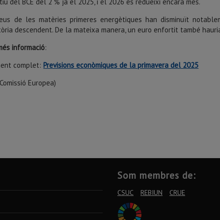
ctiu del BCE del 2 % ja el 2025, i el 2026 es redueixi encara més.
reus de les matèries primeres energètiques han disminuït notable
tòria descendent. De la mateixa manera, un euro enfortit també hauria
més informació
:
ent complet:
Previsions econòmiques de la primavera del 2025
 Comissió Europea)
Som membres de:
CSUC
REBIUN
CRUE