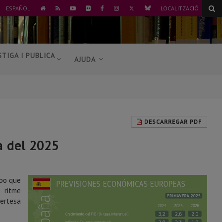
TWITTER
BLUESKY
ESPAÑOL
LOCALITZACIÓ
ANAR
RSS
YOUTUBE
FLICKR
FACEBOOK
INSTAGRAM
A
L'INICI
STIGA I PUBLICA
AJUDA
DESCARREGAR PDF
a del 2025
 bo que
n ritme
certesa