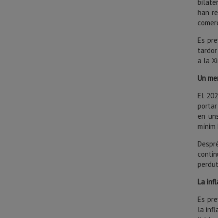
bilate
han re
comerc
Es pre
tardor
a la X
Un mer
El 202
portar
en uns
mínim 
Despr
conti
perdut
La inf
Es pre
la inf