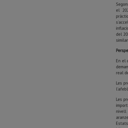
Segon
el 20
pràcti
s’acce
infla
del 20
simila
Perspe
En el 
demand
real d
Les pr
l’afeb
Les pr
import
nivell
aranze
Estats