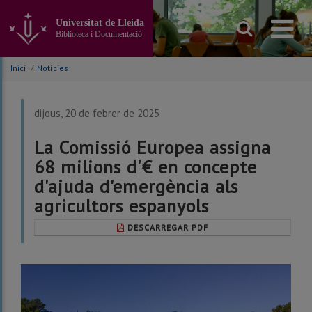
Anar
al
Universitat de Lleida
contingut
Biblioteca i Documentació
principal
de
Inici
/
Notícies
la
pàgina
dijous, 20 de febrer de 2025
La Comissió Europea assigna
68 milions d'€ en concepte
d'ajuda d'emergència als
agricultors espanyols
DESCARREGAR PDF