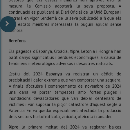
mesura, la Comissió adoptarà la seva proposta. A
continuació es publicarà al Diari Oficial de la Unió Europea i
entrarà en vigor l’endemà de la seva publicació a fi que els
cinc estats membres interessats la puguin aplicar sense
demora.
Rerefons
Els pagesos d’Espanya, Croàcia, Xipre, Letònia i Hongria han
patit danys significatius i pèrdues econòmiques a causa de
fenòmens meteorològics adversos i desastres naturals.
L’estiu del 2024
Espanya
va registrar un dèficit de
precipitació i calor extrema que van comportar una sequera.
A finals d’octubre i començaments de novembre de 2024
una dana va portar tempestes amb fortes pluges i
inundacions devastadores que van deixar centenars de
víctimes i van suposar la pitjor catàstrofe d’aquest segle a
València. En va quedar especialment afectada la producció
dels sectors hortofrutícola, vinícola, oleícola i ramader.
Xipre
la primera meitat del 2024 va registrar baixes