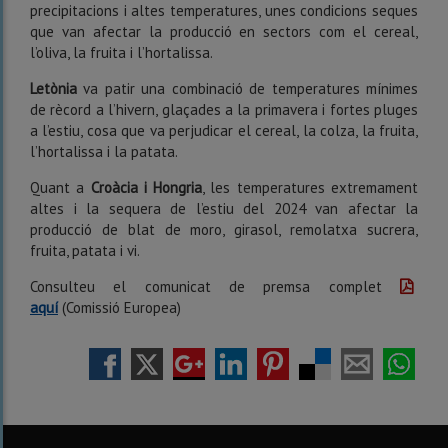
precipitacions i altes temperatures, unes condicions seques
que van afectar la producció en sectors com el cereal,
l’oliva, la fruita i l’hortalissa.
Letònia
va patir una combinació de temperatures mínimes
de rècord a l’hivern, glaçades a la primavera i fortes pluges
a l’estiu, cosa que va perjudicar el cereal, la colza, la fruita,
l’hortalissa i la patata.
Quant a
Croàcia i Hongria
, les temperatures extremament
altes i la sequera de l’estiu del 2024 van afectar la
producció de blat de moro, girasol, remolatxa sucrera,
fruita, patata i vi.
Consulteu el comunicat de premsa complet
aquí
(Comissió Europea)