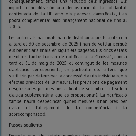
conseqüentment, també una reducció dels ingressos. Els
imports concedits són una demostració de la solidaritat
continuada de la UE amb els pagesos damnificats, i es
podrà complementar amb finançament nacional de fins al
200 %.
Les autoritats nacionals han de distribuir aquests ajuts com
a tard el 30 de setembre de 2025 i han de vetllar perquè
els beneficiaris finals en siguin els pagesos. Els cincs estats
membres també hauran de notificar a la Comissió, com a
tard el 31 de maig de 2025, el contingut de les mesures
d’aplicació corresponents, en particular els criteris que
s’utilitzin per determinar la concessió d’ajuts individuals, els
efectes previstos de la mesura, les previsions de pagament
desglossades per mes fins a final de setembre, i el volum
d’ajuda suplementària que es proporcionarà. La notificació
també haurà d’especificar quines mesures s’han pres per
evitar el falsejament de la competència i la
sobrecompensació.
Passos següents
Després que els estats membres han aprovat avui la