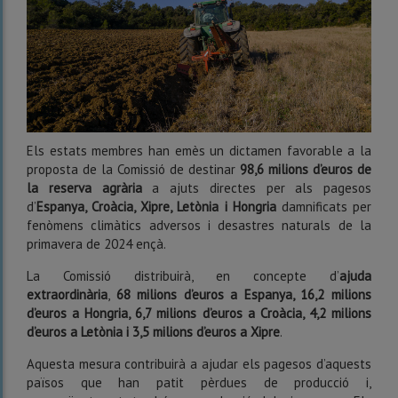
Els estats membres han emès un dictamen favorable a la
proposta de la Comissió de destinar
98,6 milions d’euros de
la reserva agrària
a ajuts directes per als pagesos
d’
Espanya, Croàcia, Xipre, Letònia i Hongria
damnificats per
fenòmens climàtics adversos i desastres naturals de la
primavera de 2024 ençà.
La Comissió distribuirà, en concepte d’
ajuda
extraordinària
,
68 milions d’euros a Espanya, 16,2 milions
d’euros a Hongria, 6,7 milions d’euros a Croàcia, 4,2 milions
d’euros a Letònia i 3,5 milions d’euros a Xipre
.
Aquesta mesura contribuirà a ajudar els pagesos d’aquests
països que han patit pèrdues de producció i,