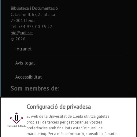
Biblioteca i Documentació
C. Jaume II, 67, 2a planta
25001 Lleida
Tel. +34 973 00 35 22
bid@udl.cat
©
2026
Intranet
Avís legal
Accessibilitat
Som membres de:
CSUC
REBIUN
CRUE
Configuració de privadesa
El web de la Universitat de Lleida utilitza galetes
pròpies i de tercers per gestionar les vostres
preferències amb finalitats estadístiques i de
màrqueting. Per a més informació, consulteu l’apartat