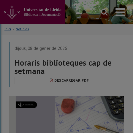
Anar
al
Universitat de Lleida
contingut
Biblioteca i Documentació
principal
de
Inici
/
Notícies
la
pàgina
dijous, 08 de gener de 2026
Horaris biblioteques cap de
setmana
DESCARREGAR PDF