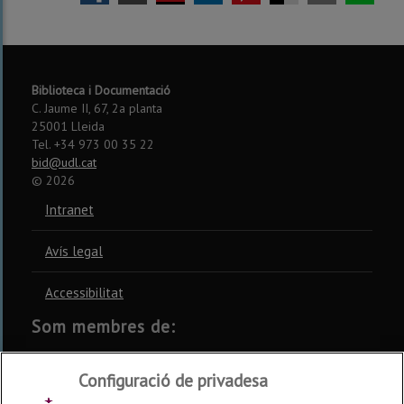
Biblioteca i Documentació
C. Jaume II, 67, 2a planta
25001 Lleida
Tel. +34 973 00 35 22
bid@udl.cat
©
2026
Intranet
Avís legal
Accessibilitat
Som membres de:
CSUC
REBIUN
CRUE
Configuració de privadesa