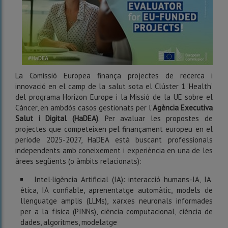
La Comissió Europea finança projectes de recerca i
innovació en el camp de la salut sota el Clúster 1 ‘Health’
del programa Horizon Europe i la Missió de la UE sobre el
Càncer, en ambdós casos gestionats per l’
Agència Executiva
Salut i Digital (HaDEA)
. Per avaluar les propostes de
projectes que competeixen pel finançament europeu en el
període 2025-2027, HaDEA està buscant professionals
independents amb coneixement i experiència en una de les
àrees següents (o àmbits relacionats):
Intel·ligència Artificial (IA): interacció humans-IA, IA
ètica, IA confiable, aprenentatge automàtic, models de
llenguatge amplis (LLMs), xarxes neuronals informades
per a la física (PINNs), ciència computacional, ciència de
dades, algoritmes, modelatge