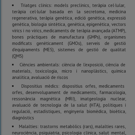
Triatges clínics: models preclínics, teràpia cel·lular,
teràpia cel·lular basada en la secretoma, medicina
regenerativa, teràpia genètica, edició genètica, expressió
genètica, biologia sintètica, genètica, epigenètica, vectors
vírics i no vírics, medicaments de teràpia avançada (ATMP),
bones pràctiques de manufactura (GMPs), organismes
modificats genèticament (GMOs), serveis de gestió
d’equipaments (MES), sistemes de gestió de qualitat
(QMS)
Ciències ambientals: ciència de l’exposició, ciència de
materials, toxicologia, micro i nanoplàstics, química
analítica, avaluació de riscos
Dispositius mèdics: dispositius orfes, medicaments
orfes, desenvolupament de medicaments, farmacologia,
ressonància magnètica (MRI), imatgeologia nuclear,
avaluació de tecnologia de la salut (HTA), polítiques i
regulació, estadístiques, enginyeria biomèdica, bioètica,
diagnòstics
Malalties: trastorns metabòlics (rars), malalties rares,
neurociència, psiquiatria, psicologia clínica, salut mental,