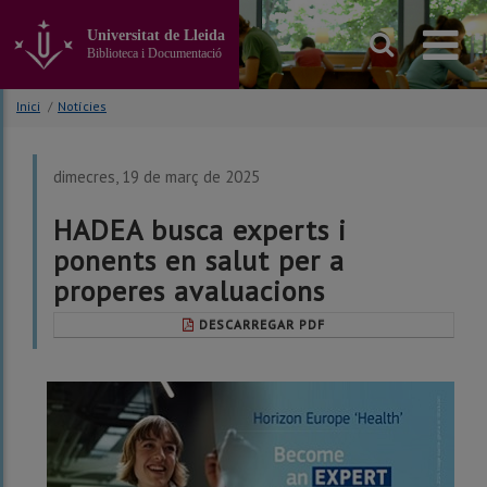
Anar
al
Universitat de Lleida
contingut
Biblioteca i Documentació
principal
de
Inici
/
Notícies
la
pàgina
dimecres, 19 de març de 2025
HADEA busca experts i
ponents en salut per a
properes avaluacions
DESCARREGAR PDF