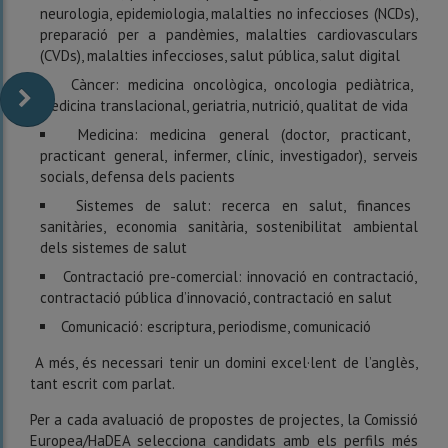
neurologia, epidemiologia, malalties no infeccioses (NCDs),
preparació per a pandèmies, malalties cardiovasculars
(CVDs), malalties infeccioses, salut pública, salut digital
Càncer: medicina oncològica, oncologia pediàtrica,
medicina translacional, geriatria, nutrició, qualitat de vida
Medicina: medicina general (doctor, practicant,
practicant general, infermer, clínic, investigador), serveis
socials, defensa dels pacients
Sistemes de salut: recerca en salut, finances
sanitàries, economia sanitària, sostenibilitat ambiental
dels sistemes de salut
Contractació pre-comercial: innovació en contractació,
contractació pública d’innovació, contractació en salut
Comunicació: escriptura, periodisme, comunicació
A més, és necessari tenir un domini excel·lent de l’anglès,
tant escrit com parlat.
Per a cada avaluació de propostes de projectes, la Comissió
Europea/HaDEA selecciona candidats amb els perfils més