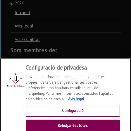
©
2026
Intranet
Avís legal
Accessibilitat
Som membres de:
CSUC
REBIUN
CRUE
Configuració de privadesa
El web de la Universitat de Lleida utilitza galetes
pròpies i de tercers per gestionar les vostres
preferències amb finalitats estadístiques i de
màrqueting. Per a més informació, consulteu l’apartat
Xarxes socials
de política de galetes a l'
Avís legal
Configuració
Rebutjar-les totes