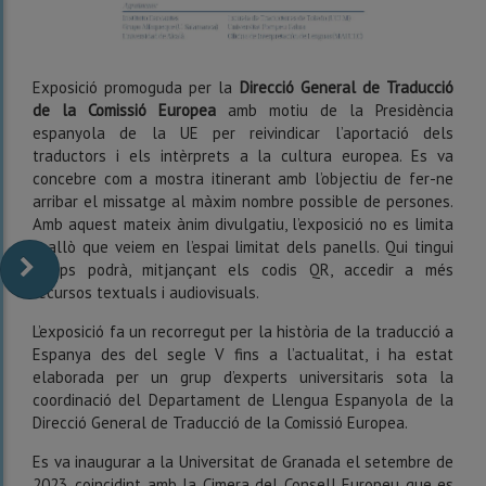
Exposició promoguda per la
Direcció General de Traducció
de la Comissió Europea
amb motiu de la Presidència
espanyola de la UE per reivindicar l’aportació dels
traductors i els intèrprets a la cultura europea. Es va
concebre com a mostra itinerant amb l’objectiu de fer-ne
arribar el missatge al màxim nombre possible de persones.
Amb aquest mateix ànim divulgatiu, l’exposició no es limita
a allò que veiem en l’espai limitat dels panells. Qui tingui
temps podrà, mitjançant els codis QR, accedir a més
recursos textuals i audiovisuals.
L’exposició fa un recorregut per la història de la traducció a
Espanya des del segle V fins a l’actualitat, i ha estat
elaborada per un grup d’experts universitaris sota la
coordinació del Departament de Llengua Espanyola de la
Direcció General de Traducció de la Comissió Europea.
Es va inaugurar a la Universitat de Granada el setembre de
2023, coincidint amb la Cimera del Consell Europeu que es