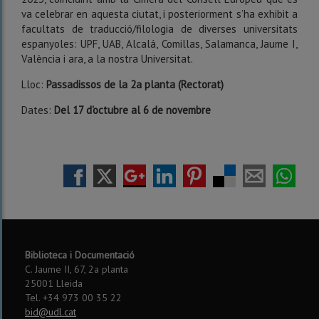
va celebrar en aquesta ciutat, i posteriorment s’ha exhibit a
facultats de traducció/filologia de diverses universitats
espanyoles: UPF, UAB, Alcalá, Comillas, Salamanca, Jaume I,
València i ara, a la nostra Universitat.
Lloc:
Passadissos de la 2a planta (Rectorat)
Dates:
Del 17 d'octubre al 6 de novembre
Biblioteca i Documentació
C. Jaume II, 67, 2a planta
25001 Lleida
Tel. +34 973 00 35 22
bid@udl.cat