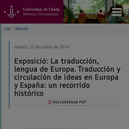
Anar
al
Universitat de Lleida
contingut
Biblioteca i Documentació
principal
de
Inici
/
Notícies
la
pàgina
dimarts, 15 d’octubre de 2024
Exposició: La traducción,
lengua de Europa. Traducción y
circulación de ideas en Europa
y España: un recorrido
histórico
DESCARREGAR PDF