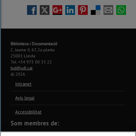
Biblioteca i Documentació
C. Jaume II, 67, 2a planta
25001 Lleida
Tel. +34 973 00 35 22
bid@udl.cat
©
2026
Intranet
Avís legal
Accessibilitat
Som membres de:
CSUC
REBIUN
CRUE