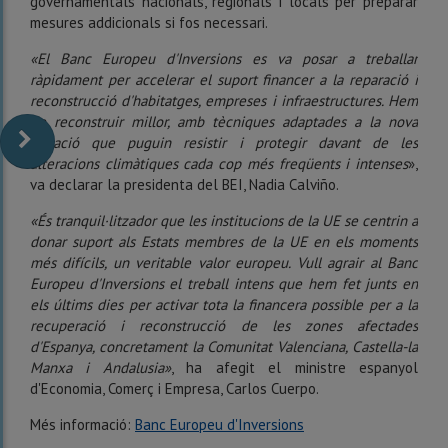
governamentals nacionals, regionals i locals per preparar
mesures addicionals si fos necessari.
«El Banc Europeu d'Inversions es va posar a treballar
ràpidament per accelerar el suport financer a la reparació i
reconstrucció d'habitatges, empreses i infraestructures. Hem
de reconstruir millor, amb tècniques adaptades a la nova
situació que puguin resistir i protegir davant de les
alteracions climàtiques cada cop més freqüents i intenses
»,
va declarar la presidenta del BEI, Nadia Calviño.
«És tranquil·litzador que les institucions de la UE se centrin a
donar suport als Estats membres de la UE en els moments
més difícils, un veritable valor europeu. Vull agrair al Banc
Europeu d'Inversions el treball intens que hem fet junts en
els últims dies per activar tota la financera possible per a la
recuperació i reconstrucció de les zones afectades
d'Espanya, concretament la Comunitat Valenciana, Castella-la
Manxa i Andalusia»
, ha afegit el ministre espanyol
d'Economia, Comerç i Empresa, Carlos Cuerpo.
Més informació:
Banc Europeu d'Inversions