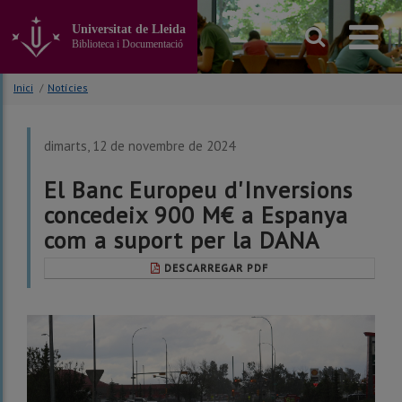
Anar
al
Universitat de Lleida
contingut
Biblioteca i Documentació
principal
de
Inici
/
Notícies
la
pàgina
dimarts, 12 de novembre de 2024
El Banc Europeu d'Inversions
concedeix 900 M€ a Espanya
com a suport per la DANA
DESCARREGAR PDF