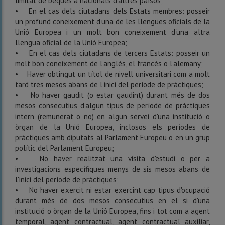
limitat de beques a nacionals d'altres països;
• En el cas dels ciutadans dels Estats membres: posseir
un profund coneixement d'una de les llengües oficials de la
Unió Europea i un molt bon coneixement d'una altra
llengua oficial de la Unió Europea;
• En el cas dels ciutadans de tercers Estats: posseir un
molt bon coneixement de l'anglès, el francès o l'alemany;
• Haver obtingut un títol de nivell universitari com a molt
tard tres mesos abans de l'inici del període de pràctiques;
• No haver gaudit (o estar gaudint) durant més de dos
mesos consecutius d'algun tipus de període de pràctiques
intern (remunerat o no) en algun servei d'una institució o
òrgan de la Unió Europea, inclosos els períodes de
pràctiques amb diputats al Parlament Europeu o en un grup
polític del Parlament Europeu;
• No haver realitzat una visita d'estudi o per a
investigacions específiques menys de sis mesos abans de
l'inici del període de pràctiques;
• No haver exercit ni estar exercint cap tipus d'ocupació
durant més de dos mesos consecutius en el si d'una
institució o òrgan de la Unió Europea, fins i tot com a agent
temporal, agent contractual, agent contractual auxiliar,