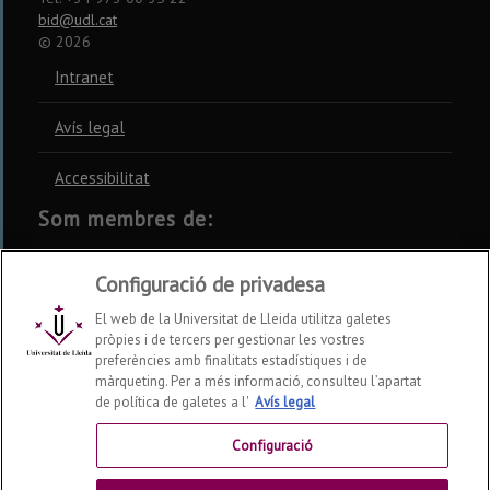
bid@udl.cat
©
2026
Intranet
Avís legal
Accessibilitat
Som membres de:
CSUC
REBIUN
CRUE
Configuració de privadesa
El web de la Universitat de Lleida utilitza galetes
pròpies i de tercers per gestionar les vostres
preferències amb finalitats estadístiques i de
màrqueting. Per a més informació, consulteu l’apartat
Xarxes socials
de política de galetes a l'
Avís legal
Configuració