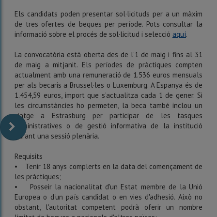
Els candidats poden presentar sol·licituds per a un màxim
de tres ofertes de beques per període. Pots consultar la
informació sobre el procés de sol·licitud i selecció
aquí
.
La convocatòria està oberta des de l’1 de maig i fins al 31
de maig a mitjanit. Els períodes de pràctiques compten
actualment amb una remuneració de 1.536 euros mensuals
per als becaris a Brussel·les o Luxemburg. A Espanya és de
1.454,59 euros, import que s’actualitza cada 1 de gener. Si
les circumstàncies ho permeten, la beca també inclou un
viatge a Estrasburg per participar de les tasques
administratives o de gestió informativa de la institució
durant una sessió plenària.
Requisits
• Tenir 18 anys complerts en la data del començament de
les pràctiques;
• Posseir la nacionalitat d'un Estat membre de la Unió
Europea o d'un país candidat o en vies d'adhesió. Això no
obstant, l'autoritat competent podrà oferir un nombre