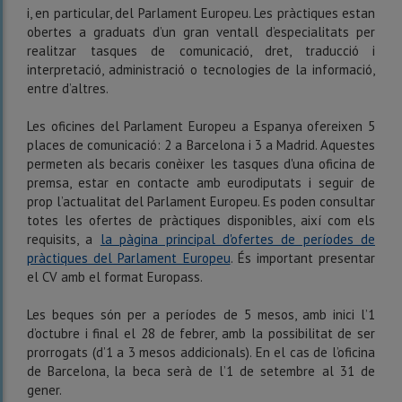
i, en particular, del Parlament Europeu. Les pràctiques estan
obertes a graduats d’un gran ventall d’especialitats per
realitzar tasques de comunicació, dret, traducció i
interpretació, administració o tecnologies de la informació,
entre d’altres.
Les oficines del Parlament Europeu a Espanya ofereixen 5
places de comunicació: 2 a Barcelona i 3 a Madrid. Aquestes
permeten als becaris conèixer les tasques d'una oficina de
premsa, estar en contacte amb eurodiputats i seguir de
prop l’actualitat del Parlament Europeu. Es poden consultar
totes les ofertes de pràctiques disponibles, així com els
requisits, a
la pàgina principal d'ofertes de períodes de
pràctiques del Parlament Europeu
. És important presentar
el CV amb el format Europass.
Les beques són per a períodes de 5 mesos, amb inici l’1
d’octubre i final el 28 de febrer, amb la possibilitat de ser
prorrogats (d’1 a 3 mesos addicionals). En el cas de l’oficina
de Barcelona, la beca serà de l’1 de setembre al 31 de
gener.