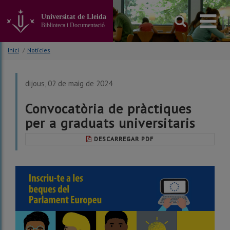
Anar
al
Universitat de Lleida
contingut
Biblioteca i Documentació
principal
de
Inici
/
Notícies
la
pàgina
dijous, 02 de maig de 2024
Convocatòria de pràctiques
per a graduats universitaris
DESCARREGAR PDF