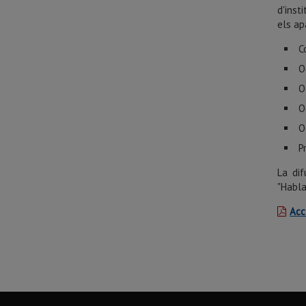
d'inst
els ap
C
O
O
O
O
P
La dif
"Habla
Acc