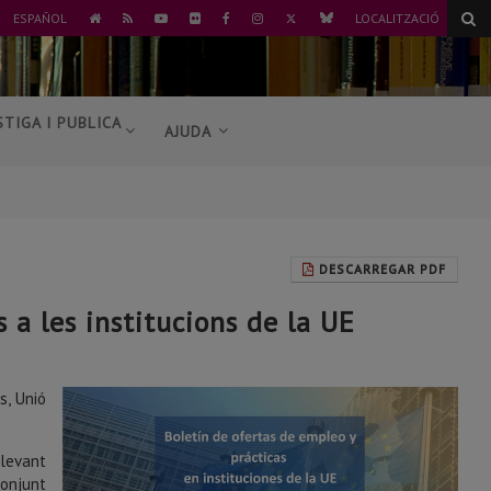
TWITTER
BLUESKY
ESPAÑOL
LOCALITZACIÓ
ANAR
RSS
YOUTUBE
FLICKR
FACEBOOK
INSTAGRAM
A
L'INICI
STIGA I PUBLICA
AJUDA
DESCARREGAR PDF
s a les institucions de la UE
s, Unió
llevant
conjunt