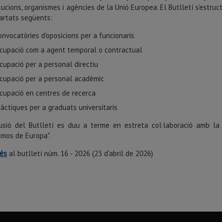
itucions, organismes i agències de la Unió Europea. El Butlletí s'estruc
artats següents:
onvocatòries d'oposicions per a funcionaris
cupació com a agent temporal o contractual
cupació per a personal directiu
cupació per a personal acadèmic
cupació en centres de recerca
ràctiques per a graduats universitaris
usió del Butlletí es duu a terme en estreta col·laboració amb la 
mos de Europa".
és
al butlletí núm. 16 - 2026 (23 d'abril de 2026)