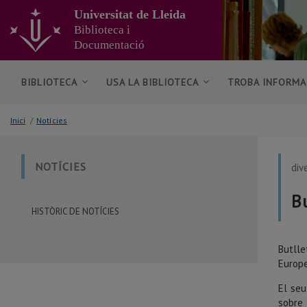
Anar
Universitat de Lleida
al
Biblioteca i
contingut
Documentació
principal
de
la
BIBLIOTECA
USA LA BIBLIOTECA
TROBA INFORMA
pàgina
Inici
/
Notícies
NOTÍCIES
div
B
HISTÒRIC DE NOTÍCIES
Butlle
Europe
El seu
sobre