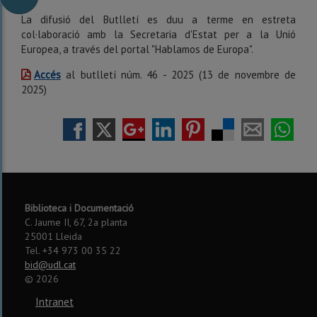
La difusió del Butlletí es duu a terme en estreta
col·laboració amb la Secretaria d'Estat per a la Unió
Europea, a través del portal "Hablamos de Europa".
Accés
al butlletí núm. 46 - 2025 (13 de novembre de
2025)
Biblioteca i Documentació
C. Jaume II, 67, 2a planta
25001 Lleida
Tel. +34 973 00 35 22
bid@udl.cat
©
2026
Intranet