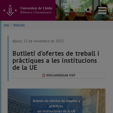
Anar
al
Universitat de Lleida
contingut
Biblioteca i Documentació
principal
de
Inici
/
Notícies
la
pàgina
dijous, 13 de novembre de 2025
Butlletí d'ofertes de treball i
pràctiques a les institucions
de la UE
DESCARREGAR PDF