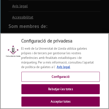
Avís legal
Accessibilitat
Som membres de:
CSUC
REBIUN
CRUE
Configuració de privadesa
El web de la Universitat de Lleida utilitza galetes
pròpies i de tercers per gestionar les vostres
preferències amb finalitats estadístiques i de
màrqueting. Per a més informació, consulteu l’apartat
Xarxes socials
de política de galetes a l'
Avís legal
Configuració
Rebutjar-les totes
Acceptar totes