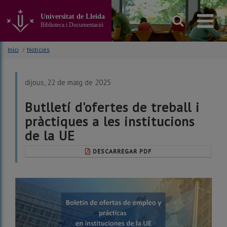
Anar
al
Universitat de Lleida
contingut
Biblioteca i Documentació
principal
de
Inici
/
Notícies
la
pàgina
dijous, 22 de maig de 2025
Butlletí d'ofertes de treball i
pràctiques a les institucions
de la UE
DESCARREGAR PDF