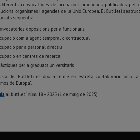
diferents convocatòries de ocupació i pràctiques publicades pel 
itucions, organismes i agències de la Unió Europea. El Butlletí s'estruc
artats següents:
onvocatòries d'oposicions per a funcionaris
cupació com a agent temporal o contractual
cupació per a personal directiu
cupació en centres de recerca
ràctiques per a graduats universitaris
usió del Butlletí es duu a terme en estreta col·laboració amb la 
mos de Europa".
és
al butlletí núm. 18 - 2025 (1 de maig de 2025)