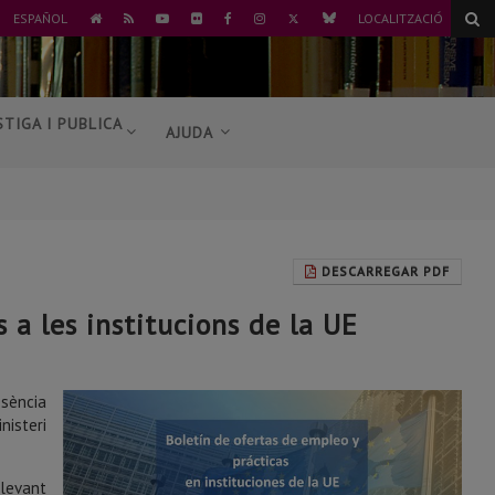
TWITTER
BLUESKY
ESPAÑOL
LOCALITZACIÓ
ANAR
RSS
YOUTUBE
FLICKR
FACEBOOK
INSTAGRAM
A
L'INICI
STIGA I PUBLICA
AJUDA
DESCARREGAR PDF
s a les institucions de la UE
esència
nisteri
llevant