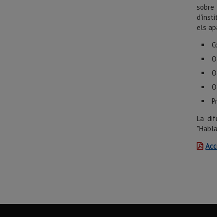
sobre 
d'inst
els ap
C
O
O
O
P
La dif
"Habla
Acc