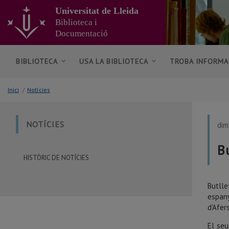
Anar
Universitat de Lleida
al
Biblioteca i
contingut
Documentació
principal
de
la
BIBLIOTECA
USA LA BIBLIOTECA
TROBA INFORMA
pàgina
Inici
/
Notícies
NOTÍCIES
dim
B
HISTÒRIC DE NOTÍCIES
Butlle
espany
d'Afer
El seu