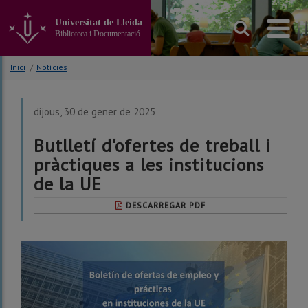
Anar
al
Universitat de Lleida
contingut
Biblioteca i Documentació
principal
de
Inici
/
Notícies
la
pàgina
dijous, 30 de gener de 2025
Butlletí d'ofertes de treball i
pràctiques a les institucions
de la UE
DESCARREGAR PDF