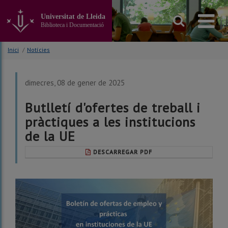
Anar
al
Universitat de Lleida
contingut
Biblioteca i Documentació
principal
de
Inici
/
Notícies
la
pàgina
dimecres, 08 de gener de 2025
Butlletí d'ofertes de treball i
pràctiques a les institucions
de la UE
DESCARREGAR PDF