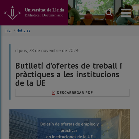
Anar
al
Universitat de Lleida
contingut
Biblioteca i Documentació
principal
de
Inici
/
Notícies
la
pàgina
dijous, 28 de novembre de 2024
Butlletí d'ofertes de treball i
pràctiques a les institucions
de la UE
DESCARREGAR PDF