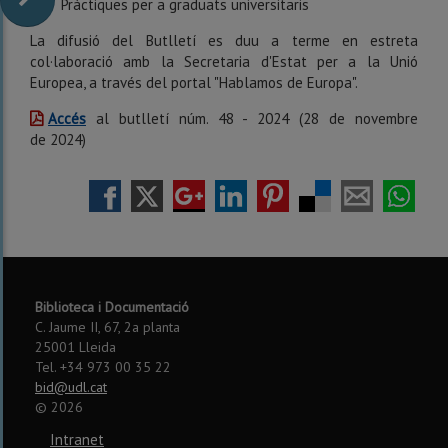
Pràctiques per a graduats universitaris
La difusió del Butlletí es duu a terme en estreta
col·laboració amb la Secretaria d'Estat per a la Unió
Europea, a través del portal "Hablamos de Europa".
Accés
al butlletí núm. 48 - 2024 (28 de novembre
de 2024)
Biblioteca i Documentació
C. Jaume II, 67, 2a planta
25001 Lleida
Tel. +34 973 00 35 22
bid@udl.cat
©
2026
Intranet