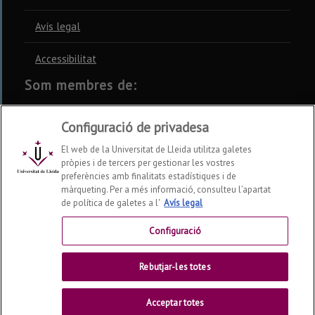
Avís legal
Accessibilitat
Som membres de:
CSUC
REBIUN
CRUE
Configuració de privadesa
El web de la Universitat de Lleida utilitza galetes
pròpies i de tercers per gestionar les vostres
preferències amb finalitats estadístiques i de
màrqueting. Per a més informació, consulteu l’apartat
Xarxes socials
de política de galetes a l'
Avís legal
Configuració
Rebutjar-les totes
Acceptar totes