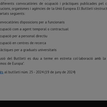
diferents convocatòries de ocupació i pràctiques publicades pel 
itucions, organismes i agències de la Unió Europea. El Butlletí s'estruc
artats següents:
onvocatòries d'oposicions per a funcionaris
cupació com a agent temporal o contractual
cupació per a personal directiu
cupació en centres de recerca
ràctiques per a graduats universitaris
usió del Butlletí es duu a terme en estreta col·laboració amb la 
mos de Europa".
és
al butlletí núm. 25 - 2024 (19 de juny de 2024)