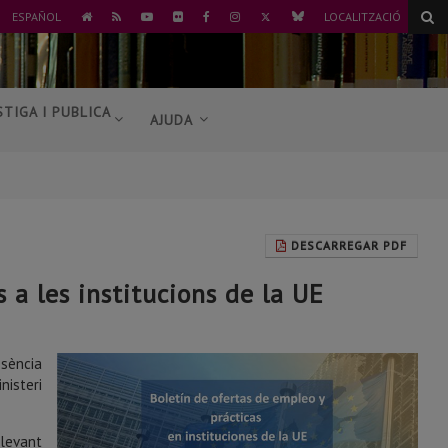
TWITTER
BLUESKY
ESPAÑOL
LOCALITZACIÓ
ANAR
RSS
YOUTUBE
FLICKR
FACEBOOK
INSTAGRAM
A
L'INICI
STIGA I PUBLICA
AJUDA
DESCARREGAR PDF
s a les institucions de la UE
esència
nisteri
llevant