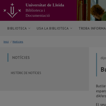
Anar
Universitat de Lleida
al
Biblioteca i
contingut
Documentació
principal
de
la
BIBLIOTECA
USA LA BIBLIOTECA
TROBA INFORMA
pàgina
Inici
/
Notícies
NOTÍCIES
dij
B
HISTÒRIC DE NOTÍCIES
Butlle
espany
d'Afer
El seu