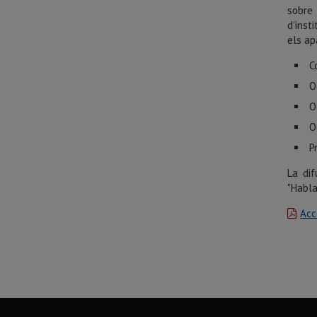
sobre 
d'inst
els ap
C
O
O
O
P
La dif
"Habla
Acc