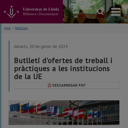
Anar
al
Universitat de Lleida
contingut
Biblioteca i Documentació
principal
de
Inici
/
Notícies
la
pàgina
dimarts, 30 de gener de 2024
Butlletí d'ofertes de treball i
pràctiques a les institucions
de la UE
DESCARREGAR PDF