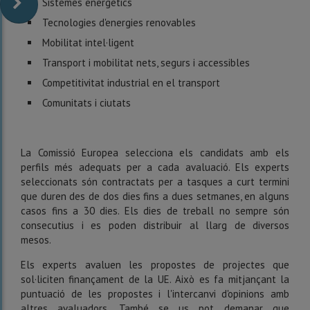
Sistemes energètics
Tecnologies d'energies renovables
Mobilitat intel·ligent
Transport i mobilitat nets, segurs i accessibles
Competitivitat industrial en el transport
Comunitats i ciutats
La Comissió Europea selecciona els candidats amb els
perfils més adequats per a cada avaluació. Els experts
seleccionats són contractats per a tasques a curt termini
que duren des de dos dies fins a dues setmanes, en alguns
casos fins a 30 dies. Els dies de treball no sempre són
consecutius i es poden distribuir al llarg de diversos
mesos.
Els experts avaluen les propostes de projectes que
sol·liciten finançament de la UE. Això es fa mitjançant la
puntuació de les propostes i l'intercanvi d'opinions amb
altres avaluadors. També se us pot demanar que