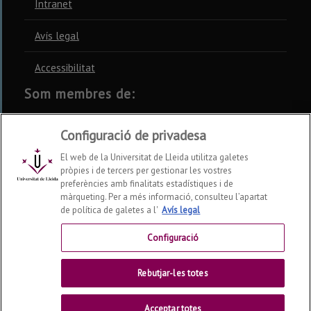
Intranet
Avís legal
Accessibilitat
Som membres de:
CSUC
REBIUN
CRUE
Configuració de privadesa
El web de la Universitat de Lleida utilitza galetes
pròpies i de tercers per gestionar les vostres
preferències amb finalitats estadístiques i de
màrqueting. Per a més informació, consulteu l’apartat
Xarxes socials
de política de galetes a l'
Avís legal
Configuració
Rebutjar-les totes
Acceptar totes