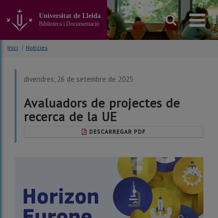
Anar
al
Universitat de Lleida
contingut
Biblioteca i Documentació
principal
de
Inici
/
Notícies
la
pàgina
divendres, 26 de setembre de 2025
Avaluadors de projectes de
recerca de la UE
DESCARREGAR PDF