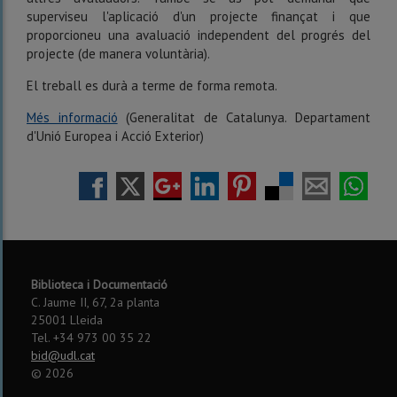
superviseu l'aplicació d'un projecte finançat i que
proporcioneu una avaluació independent del progrés del
projecte (de manera voluntària).
El treball es durà a terme de forma remota.
Més informació
(Generalitat de Catalunya. Departament
d'Unió Europea i Acció Exterior)
Biblioteca i Documentació
C. Jaume II, 67, 2a planta
25001 Lleida
Tel. +34 973 00 35 22
bid@udl.cat
©
2026