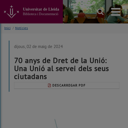
Anar
al
Universitat de Lleida
contingut
Biblioteca i Documentació
principal
de
Inici
/
Notícies
la
pàgina
dijous, 02 de maig de 2024
70 anys de Dret de la Unió:
Una Unió al servei dels seus
ciutadans
DESCARREGAR PDF