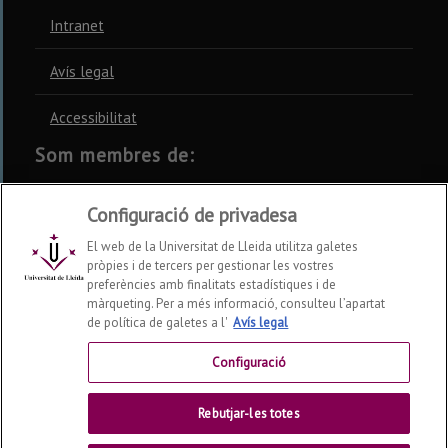
Intranet
Avís legal
Accessibilitat
Som membres de:
CSUC
REBIUN
CRUE
Configuració de privadesa
El web de la Universitat de Lleida utilitza galetes
pròpies i de tercers per gestionar les vostres
preferències amb finalitats estadístiques i de
màrqueting. Per a més informació, consulteu l’apartat
Xarxes socials
de política de galetes a l'
Avís legal
Configuració
Rebutjar-les totes