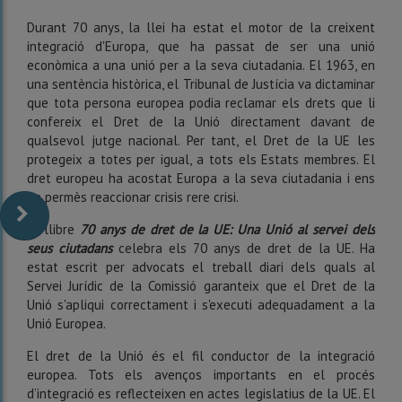
Durant 70 anys, la llei ha estat el motor de la creixent
integració d'Europa, que ha passat de ser una unió
econòmica a una unió per a la seva ciutadania. El 1963, en
una sentència històrica, el Tribunal de Justícia va dictaminar
que tota persona europea podia reclamar els drets que li
confereix el Dret de la Unió directament davant de
qualsevol jutge nacional. Per tant, el Dret de la UE les
protegeix a totes per igual, a tots els Estats membres. El
dret europeu ha acostat Europa a la seva ciutadania i ens
ha permès reaccionar crisis rere crisi.
El llibre
70 anys de dret de la UE: Una Unió al servei dels
seus
ciutadans
celebra els 70 anys de dret de la UE. Ha
estat escrit per advocats el treball diari dels quals al
Servei Jurídic de la Comissió garanteix que el Dret de la
Unió s'apliqui correctament i s'executi adequadament a la
Unió Europea.
El dret de la Unió és el fil conductor de la integració
europea. Tots els avenços importants en el procés
d’integració es reflecteixen en actes legislatius de la UE. El