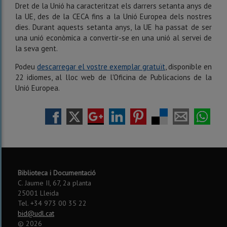
Dret de la Unió ha caracteritzat els darrers setanta anys de
la UE, des de la CECA fins a la Unió Europea dels nostres
dies. Durant aquests setanta anys, la UE ha passat de ser
una unió econòmica a convertir-se en una unió al servei de
la seva gent.
Podeu
descarregar el vostre exemplar gratuït
, disponible en
22 idiomes, al lloc web de l'Oficina de Publicacions de la
Unió Europea.
Biblioteca i Documentació
C. Jaume II, 67, 2a planta
25001 Lleida
Tel. +34 973 00 35 22
bid@udl.cat
©
2026