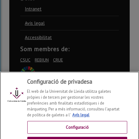
Intranet
Avís legal
Accessibilitat
Som membres de:
CSUC
REBIUN
CRUE
Configuració de privadesa
El web de la Universitat de Lleida utilitza galetes
pròpies i de tercers per gestionar les vostres
Xarxes socials
preferències amb finalitats estadístiques i de
màrqueting. Per a més informació, consulteu l’apartat
de política de galetes a l'
Avís legal
Configuració