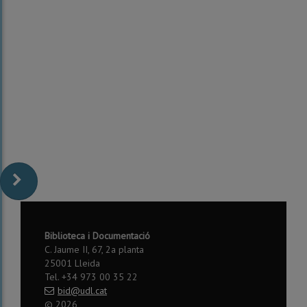
Biblioteca i Documentació
C. Jaume II, 67, 2a planta
25001 Lleida
Tel. +34 973 00 35 22
bid@udl.cat
©
2026