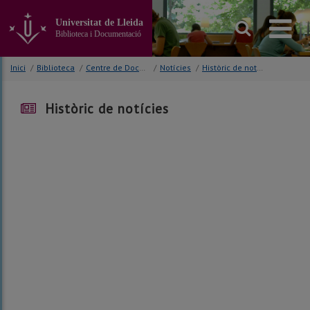
Anar
al
Universitat de Lleida
contingut
Biblioteca i Documentació
principal
de
Inici
/
Biblioteca
/
Centre de Documentació Europea (CDE)
/
Notícies
/
Històric de notícies
la
pàgina
Històric de notícies