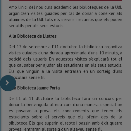
Amb l'inici del nou curs acadèmic les biblioteques de la UdL
organitzen visites guiades per tal de donar a conèixer als
alumnes de la UdL tots els serveis i recursos que els poden
ser útils per als seus estudis.
A la Biblioteca de Lletres
Del 12 de setembre a l’11 d’octubre la biblioteca organitza
visites guiades d’una durada aproximada d’uns 10 minuts, a
petició dels usuaris. En aquestes visites s’explicarà tot el
que cal saber per ajudar als estudiants en els seus estudis.
Els que vinguin a la visita entraran en un sorteig d’uns
auriculars sense fil.
A la Biblioteca Jaume Porta
De l’1 al 11 d’octubre la biblioteca farà un concurs per
donar la benvinguda al nou curs d'una manera especial on
es posaran a prova els coneixements que tenen els
estudiants sobre el serveis que els oferim des de la
biblioteca. Els que superin el repte i passin amb èxit quatre
proves, entraran al sorteig d’un altaveu sense fil.