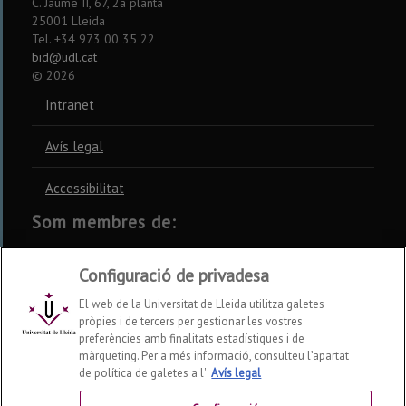
C. Jaume II, 67, 2a planta
25001 Lleida
Tel. +34 973 00 35 22
bid@udl.cat
©
2026
Intranet
Avís legal
Accessibilitat
Som membres de:
CSUC
REBIUN
CRUE
Configuració de privadesa
El web de la Universitat de Lleida utilitza galetes
pròpies i de tercers per gestionar les vostres
preferències amb finalitats estadístiques i de
màrqueting. Per a més informació, consulteu l’apartat
Xarxes socials
de política de galetes a l'
Avís legal