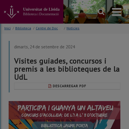
Anar
al
Universitat de Lleida
contingut
Biblioteca i Documentació
principal
de
Inici
/
Biblioteca
/
Centre de Documentació Europea (CDE)
/
Notícies
la
pàgina
dimarts, 24 de setembre de 2024
Visites guiades, concursos i
premis a les biblioteques de la
UdL
DESCARREGAR PDF