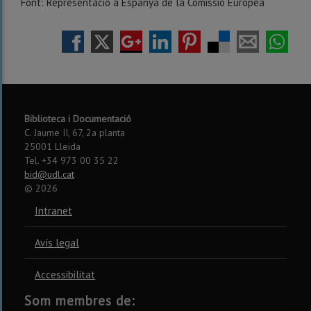
Font: Representació a Espanya de la Comissió Europea
Biblioteca i Documentació
C. Jaume II, 67, 2a planta
25001 Lleida
Tel. +34 973 00 35 22
bid@udl.cat
©
2026
Intranet
Avís legal
Accessibilitat
Som membres de: