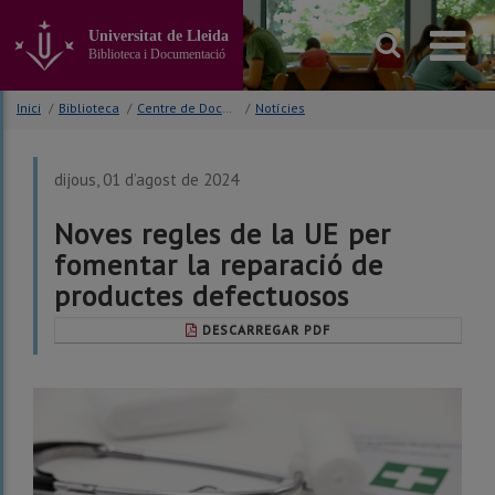
Anar
al
Universitat de Lleida
contingut
Biblioteca i Documentació
principal
de
Inici
/
Biblioteca
/
Centre de Documentació Europea (CDE)
/
Notícies
la
pàgina
dijous, 01 d’agost de 2024
Noves regles de la UE per
fomentar la reparació de
productes defectuosos
DESCARREGAR PDF