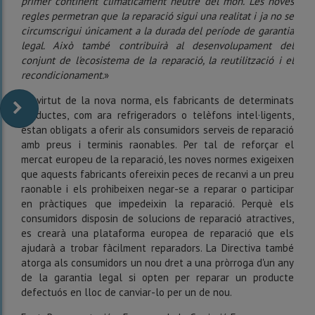
primer continent climàticament neutre del món. Les noves
regles permetran que la reparació sigui una realitat i ja no se
circumscrigui únicament a la durada del període de garantia
legal. Això també contribuirà al desenvolupament del
conjunt de l'ecosistema de la reparació, la reutilització i el
recondicionament.
»
En virtut de la nova norma, els fabricants de determinats
productes, com ara refrigeradors o telèfons intel·ligents,
estan obligats a oferir als consumidors serveis de reparació
amb preus i terminis raonables. Per tal de reforçar el
mercat europeu de la reparació, les noves normes exigeixen
que aquests fabricants ofereixin peces de recanvi a un preu
raonable i els prohibeixen negar-se a reparar o participar
en pràctiques que impedeixin la reparació. Perquè els
consumidors disposin de solucions de reparació atractives,
es crearà una plataforma europea de reparació que els
ajudarà a trobar fàcilment reparadors. La Directiva també
atorga als consumidors un nou dret a una pròrroga d'un any
de la garantia legal si opten per reparar un producte
defectuós en lloc de canviar-lo per un de nou.