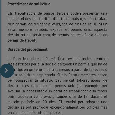
Procediment de sol·licitud
Els treballadors de països tercers poden presentar una
sol·licitud des del territori d'un tercer país o, si són titulars
d'un permís de residència vàlid, des de dins de la UE. Si un
Estat membre decideix expedir el permís únic, aquesta
decisió ha de servir tant de permís de residència com de
permís de treball.
Durada del procediment
La Directiva sobre el Permís Únic revisada inclou terminis
més estrictes per a la decisió d’expedir un permís, que ha de
tenir lloc en un termini de tres mesos a partir de la recepció
de la sol·licitud emplenada. Si els Estats membres opten
per comprovar la situació del mercat laboral abans de
decidir si es concedeix el permís únic (per exemple, per
avaluar la necessitat d'un perfil de treballador d'un tercer
país), aquesta comprovació també s'ha de fer durant el
mateix període de 90 dies. El termini per adoptar una
decisió es pot prorrogar excepcionalment per 30 dies més
en cas de sol·licituds complexes.