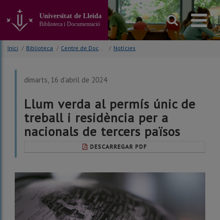
Anar
al
Universitat de Lleida
contingut
Biblioteca i Documentació
principal
de
Inici
/
Biblioteca
/
Centre de Documentació Europea (CDE)
/
Notícies
la
pàgina
dimarts, 16 d’abril de 2024
Llum verda al permís únic de
treball i residència per a
nacionals de tercers països
DESCARREGAR PDF