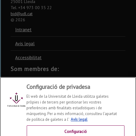
25001 Lleida
Tel. +34 973 00 35 22
bid@udl.cat
©
2026
Intranet
Avís legal
Accessibilitat
Som membres de:
CSUC
REBIUN
CRUE
Configuració de privadesa
El web de la Universitat de Lleida utilitza galetes
pròpies i de tercers per gestionar les vostres
preferències amb finalitats estadístiques i de
màrqueting. Per a més informació, consulteu l’apartat
Xarxes socials
de política de galetes a l'
Avís legal
Configuració