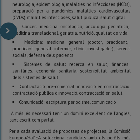
neurologia, epidemiologia, malalties no infeccioses (NCDs),
preparació per a pandèmies, malalties cardiovasculars
(CVDs), malalties infeccioses, salut pública, salut digital
Càncer: medicina oncològica, oncologia pediàtrica,
medicina translacional, geriatria, nutrició, qualitat de vida
Medicina: medicina general (doctor, practicant,
practicant general, infermer, clínic, investigador), serveis
socials, defensa dels pacients
Sistemes de salut: recerca en salut, finances
sanitàries, economia sanitària, sostenibilitat ambiental
dels sistemes de salut
Contractació pre-comercial: innovació en contractació,
contractació pública d’innovació, contractació en salut
Comunicació: escriptura, periodisme, comunicació
A més, és necessari tenir un domini excel·lent de l’anglès,
tant escrit com parlat.
Per a cada avaluació de propostes de projectes, la Comissió
Europea/HaDEA selecciona candidats amb els perfils més