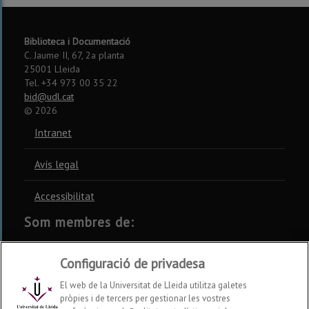
Biblioteca i Documentació
C. Jaume II, 67, 2a planta
25001 Lleida
Tel. +34 973 00 35 22
bid@udl.cat
©
2026
Intranet
Avís legal
Accessibilitat
Som membres de:
CSUC
REBIUN
CRUE
Configuració de privadesa
El web de la Universitat de Lleida utilitza galetes
pròpies i de tercers per gestionar les vostres