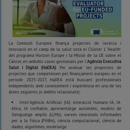
La Comissió Europea finança projectes de recerca i
innovació en el camp de la salut sota el Clúster 1 ‘Health’
del programa Horizon Europe i la Missió de la UE sobre el
Càncer, en ambdós casos gestionats per l’
Agència Executiva
Salut i Digital (HaDEA)
. Per avaluar les propostes de
projectes que competeixen pel finançament europeu en el
període 2025-2027, HaDEA està buscant professionals
independents amb coneixement i experiència en una de les
àrees següents (o àmbits relacionats):
Intel·ligència Artificial (IA): interacció humans-IA, IA
ètica, IA confiable, aprenentatge automàtic, models de
llenguatge amplis (LLMs), xarxes neuronals informades
per a la física (PINNs), ciència computacional, ciència de
dades, algoritmes, modelatge