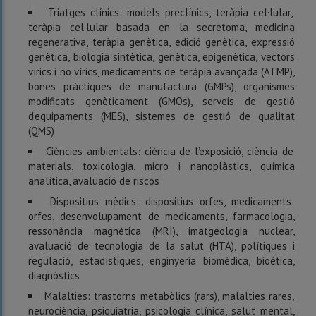
Triatges clínics: models preclínics, teràpia cel·lular,
teràpia cel·lular basada en la secretoma, medicina
regenerativa, teràpia genètica, edició genètica, expressió
genètica, biologia sintètica, genètica, epigenètica, vectors
vírics i no vírics, medicaments de teràpia avançada (ATMP),
bones pràctiques de manufactura (GMPs), organismes
modificats genèticament (GMOs), serveis de gestió
d’equipaments (MES), sistemes de gestió de qualitat
(QMS)
Ciències ambientals: ciència de l’exposició, ciència de
materials, toxicologia, micro i nanoplàstics, química
analítica, avaluació de riscos
Dispositius mèdics: dispositius orfes, medicaments
orfes, desenvolupament de medicaments, farmacologia,
ressonància magnètica (MRI), imatgeologia nuclear,
avaluació de tecnologia de la salut (HTA), polítiques i
regulació, estadístiques, enginyeria biomèdica, bioètica,
diagnòstics
Malalties: trastorns metabòlics (rars), malalties rares,
neurociència, psiquiatria, psicologia clínica, salut mental,