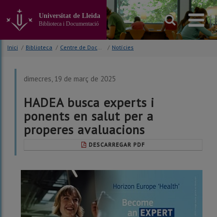
Anar
al
Universitat de Lleida
contingut
Biblioteca i Documentació
principal
de
Inici
/
Biblioteca
/
Centre de Documentació Europea (CDE)
/
Notícies
la
pàgina
dimecres, 19 de març de 2025
HADEA busca experts i
ponents en salut per a
properes avaluacions
DESCARREGAR PDF