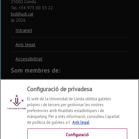
25001 Lleida
Tel. +34 973 00 35 22
bid@udl.cat
©
2026
Intranet
Avís legal
Accessibilitat
Som membres de:
CSUC
REBIUN
CRUE
Configuració de privadesa
El web de la Universitat de Lleida utilitza galetes
pròpies i de tercers per gestionar les vostres
preferències amb finalitats estadístiques i de
màrqueting. Per a més informació, consulteu l’apartat
Xarxes socials
de política de galetes a l'
Avís legal
Configuració