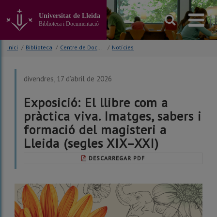
Anar
al
Universitat de Lleida
contingut
Biblioteca i Documentació
principal
de
Inici
/
Biblioteca
/
Centre de Documentació Europea (CDE)
/
Notícies
la
pàgina
divendres, 17 d’abril de 2026
Exposició: El llibre com a
pràctica viva. Imatges, sabers i
formació del magisteri a
Lleida (segles XIX–XXI)
DESCARREGAR PDF