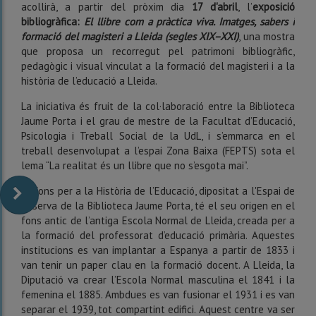
acollirà, a partir del pròxim dia
17 d'abril
, l’
exposició
bibliogràfica:
El llibre com a pràctica viva. Imatges, sabers i
formació del magisteri a Lleida (segles XIX–XXI)
, una mostra
que proposa un recorregut pel patrimoni bibliogràfic,
pedagògic i visual vinculat a la formació del magisteri i a la
història de l’educació a Lleida.
La iniciativa és fruit de la col·laboració entre la Biblioteca
Jaume Porta i el grau de mestre de la Facultat d’Educació,
Psicologia i Treball Social de la UdL, i s’emmarca en el
treball desenvolupat a l’espai Zona Baixa (FEPTS) sota el
lema “La realitat és un llibre que no s’esgota mai”.
El Fons per a la Història de l’Educació, dipositat a l'Espai de
Reserva de la Biblioteca Jaume Porta, té el seu origen en el
fons antic de l’antiga Escola Normal de Lleida, creada per a
la formació del professorat d’educació primària. Aquestes
institucions es van implantar a Espanya a partir de 1833 i
van tenir un paper clau en la formació docent. A Lleida, la
Diputació va crear l’Escola Normal masculina el 1841 i la
femenina el 1885. Ambdues es van fusionar el 1931 i es van
separar el 1939, tot compartint edifici. Aquest centre va ser