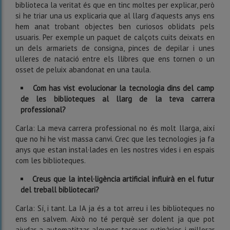
biblioteca la veritat és que en tinc moltes per explicar, però
si he triar una us explicaria que al llarg d’aquests anys ens
hem anat trobant objectes ben curiosos oblidats pels
usuaris. Per exemple un paquet de calçots cuits deixats en
un dels armariets de consigna, pinces de depilar i unes
ulleres de natació entre els llibres que ens tornen o un
osset de peluix abandonat en una taula.
Com has vist evolucionar la tecnologia dins del camp
de les biblioteques al llarg de la teva carrera
professional?
Carla: La meva carrera professional no és molt llarga, així
que no hi he vist massa canvi. Crec que les tecnologies ja fa
anys que estan instal·lades en les nostres vides i en espais
com les biblioteques.
Creus que la intel·ligència artificial influirà en el futur
del treball bibliotecari?
Carla: Sí, i tant. La IA ja és a tot arreu i les biblioteques no
ens en salvem. Això no té perquè ser dolent ja que pot
ajudar a automatitzar algunes tasques rutinàries i millorar