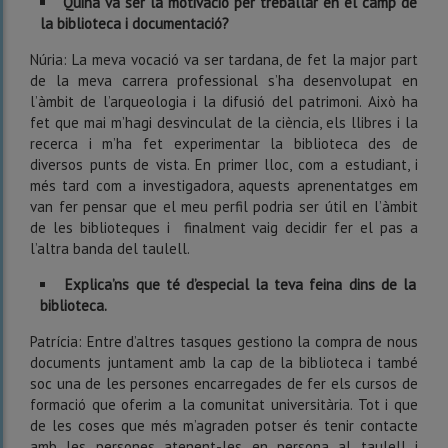
Quina va ser la motivació per treballar en el camp de
la biblioteca i documentació?
Núria: La meva vocació va ser tardana, de fet la major part
de la meva carrera professional s’ha desenvolupat en
l’àmbit de l’arqueologia i la difusió del patrimoni. Això ha
fet que mai m’hagi desvinculat de la ciència, els llibres i la
recerca i m’ha fet experimentar la biblioteca des de
diversos punts de vista. En primer lloc, com a estudiant, i
més tard com a investigadora, aquests aprenentatges em
van fer pensar que el meu perfil podria ser útil en l’àmbit
de les biblioteques i finalment vaig decidir fer el pas a
l’altra banda del taulell.
Explica’ns que té d’especial la teva feina dins de la
biblioteca.
Patrícia: Entre d’altres tasques gestiono la compra de nous
documents juntament amb la cap de la biblioteca i també
soc una de les persones encarregades de fer els cursos de
formació que oferim a la comunitat universitària. Tot i que
de les coses que més m’agraden potser és tenir contacte
amb les persones atenent-les en persona al taulell i