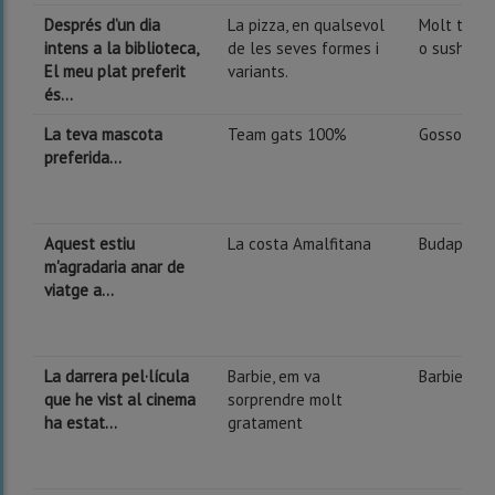
Després d’un dia
La pizza, en qualsevol
Molt típic,
intens a la biblioteca,
de les seves formes i
o sushi
El meu plat preferit
variants.
és...
La teva mascota
Team gats 100%
Gossos, s
preferida...
Aquest estiu
La costa Amalfitana
Budapest
m'agradaria anar de
viatge a...
La darrera pel·lícula
Barbie, em va
Barbie, gen
que he vist al cinema
sorprendre molt
ha estat...
gratament