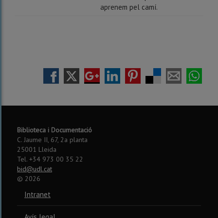
aprenem pel camí.
Biblioteca i Documentació
C. Jaume II, 67, 2a planta
25001 Lleida
Tel. +34 973 00 35 22
bid@udl.cat
©
2026
Intranet
Avís legal