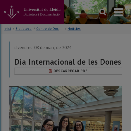
Anar
al
Universitat de Lleida
contingut
Biblioteca i Documentació
principal
de
Inici
/
Biblioteca
/
Centre de Documentació Europea (CDE)
/
Notícies
la
pàgina
divendres, 08 de març de 2024
Dia Internacional de les Dones
DESCARREGAR PDF