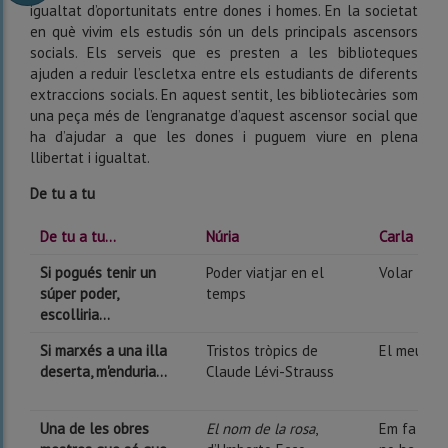
igualtat d’oportunitats entre dones i homes. En la societat
en què vivim els estudis són un dels principals ascensors
socials. Els serveis que es presten a les biblioteques
ajuden a reduir l’escletxa entre els estudiants de diferents
extraccions socials. En aquest sentit, les bibliotecàries som
una peça més de l’engranatge d’aquest ascensor social que
ha d’ajudar a que les dones i puguem viure en plena
llibertat i igualtat.
De tu a tu
De tu a tu...
Núria
Carla
Si pogués tenir un
Poder viatjar en el
Volar
súper poder,
temps
escolliria...
Si marxés a una illa
Tristos tròpics de
El meu go
deserta, m'enduria...
Claude Lévi-Strauss
Una de les obres
El nom de la rosa
,
Em fa verg