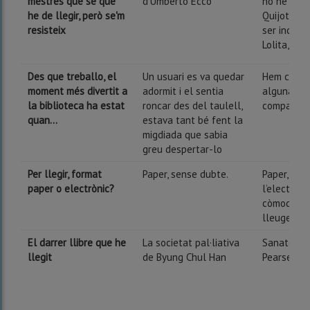
mestres que sé que
d’Umberto Ecco
no he llegi
he de llegir, però se'm
Quijote. T
resisteix
ser incapa
Lolita, de 
Des que treballo, el
Un usuari es va quedar
Hem celeb
moment més divertit a
adormit i el sentia
alguna co
la biblioteca ha estat
roncar des del taulell,
companys.
quan...
estava tant bé fent la
migdiada que sabia
greu despertar-lo
Per llegir, format
Paper, sense dubte.
Paper, tot 
paper o electrònic?
l’electròni
còmode per
lleugera
El darrer llibre que he
La societat pal·liativa
Sanatorio,
llegit
de Byung Chul Han
Pearse