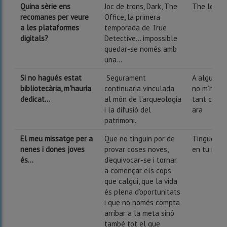
Quina sèrie ens
Joc de trons, Dark, The
The lefto
recomanes per veure
Office, la primera
a les plataformes
temporada de True
digitals?
Detective... impossible
quedar-se només amb
una...
Si no hagués estat
Segurament
A alguna 
bibliotecària, m'hauria
continuaria vinculada
no m’hauri
dedicat...
al món de l’arqueologia
tant com e
i la difusió del
ara
patrimoni.
El meu missatge per a
Que no tinguin por de
Tingues c
nenes i dones joves
provar coses noves,
en tu mat
és...
d’equivocar-se i tornar
a començar els cops
que calgui, que la vida
és plena d’oportunitats
i que no només compta
arribar a la meta sinó
també tot el que