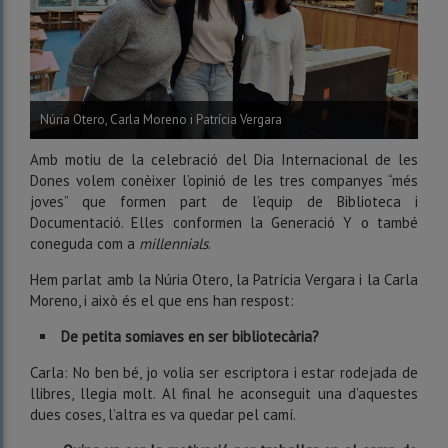
Núria Otero, Carla Moreno i Patrícia Vergara
Amb motiu de la celebració del Dia Internacional de les
Dones volem conèixer l’opinió de les tres companyes “més
joves” que formen part de l’equip de Biblioteca i
Documentació. Elles conformen la Generació Y o també
coneguda com a
millennials
.
Hem parlat amb la Núria Otero, la Patrícia Vergara i la Carla
Moreno, i això és el que ens han respost:
De petita somiaves en ser bibliotecària?
Carla: No ben bé, jo volia ser escriptora i estar rodejada de
llibres, llegia molt. Al final he aconseguit una d’aquestes
dues coses, l’altra es va quedar pel camí.