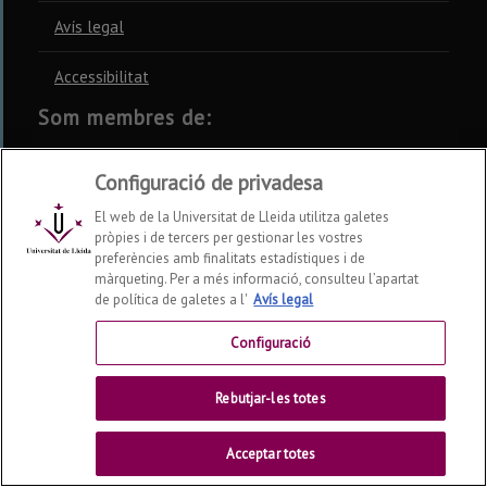
Avís legal
Accessibilitat
Som membres de:
CSUC
REBIUN
CRUE
Configuració de privadesa
El web de la Universitat de Lleida utilitza galetes
pròpies i de tercers per gestionar les vostres
preferències amb finalitats estadístiques i de
màrqueting. Per a més informació, consulteu l’apartat
Xarxes socials
de política de galetes a l'
Avís legal
Configuració
Rebutjar-les totes
Acceptar totes