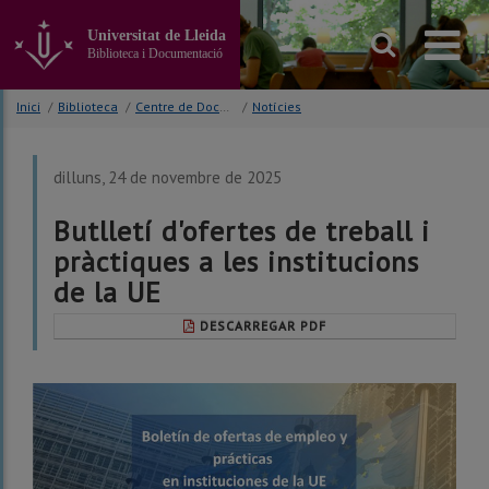
Anar
al
Universitat de Lleida
contingut
Biblioteca i Documentació
principal
de
Inici
/
Biblioteca
/
Centre de Documentació Europea (CDE)
/
Notícies
la
pàgina
dilluns, 24 de novembre de 2025
Butlletí d'ofertes de treball i
pràctiques a les institucions
de la UE
DESCARREGAR PDF