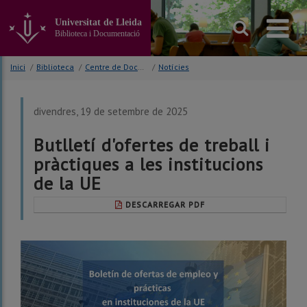
Anar
al
Universitat de Lleida
contingut
Biblioteca i Documentació
principal
de
Inici
/
Biblioteca
/
Centre de Documentació Europea (CDE)
/
Notícies
la
pàgina
divendres, 19 de setembre de 2025
Butlletí d'ofertes de treball i
pràctiques a les institucions
de la UE
DESCARREGAR PDF