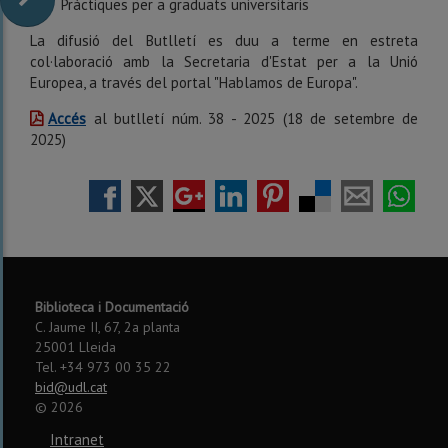
Pràctiques per a graduats universitaris
La difusió del Butlletí es duu a terme en estreta
col·laboració amb la Secretaria d'Estat per a la Unió
Europea, a través del portal "Hablamos de Europa".
Accés
al butlletí núm. 38 - 2025 (18 de setembre de
2025)
Biblioteca i Documentació
C. Jaume II, 67, 2a planta
25001 Lleida
Tel. +34 973 00 35 22
bid@udl.cat
©
2026
Intranet