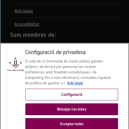
Avís legal
Accessibilitat
Som membres de:
CSUC
REBIUN
CRUE
Configuració de privadesa
El web de la Universitat de Lleida utilitza galetes
pròpies i de tercers per gestionar les vostres
preferències amb finalitats estadístiques i de
màrqueting. Per a més informació, consulteu l’apartat
Xarxes socials
de política de galetes a l'
Avís legal
Configuració
Rebutjar-les totes
Acceptar totes