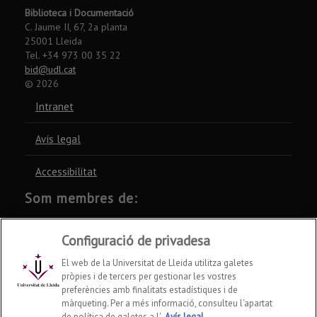
Biblioteca i Documentació
C. Jaume II, 67, 2a planta
25001 Lleida
Tel. +34 973 00 35 22
bid@udl.cat
©
2026
Intranet
Avís legal
Accessibilitat
Som membres de:
CSUC
REBIUN
CRUE
Configuració de privadesa
El web de la Universitat de Lleida utilitza galetes
pròpies i de tercers per gestionar les vostres
preferències amb finalitats estadístiques i de
màrqueting. Per a més informació, consulteu l’apartat
de política de galetes a l'
Avís legal