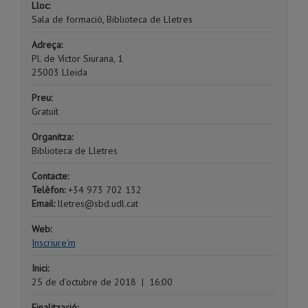
Lloc:
Sala de formació, Biblioteca de Lletres
Adreça:
Pl. de Víctor Siurana, 1
25003 Lleida
Preu:
Gratuït
Organitza:
Biblioteca de Lletres
Contacte:
Telèfon:
+34 973 702 132
Email:
lletres@sbd.udl.cat
Web:
Inscriure'm
Inici:
25 de d’octubre de 2018
|
16:00
Finalització: