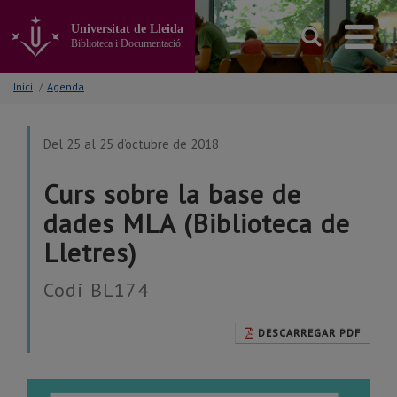
Anar
al
Universitat de Lleida
contingut
Biblioteca i Documentació
principal
de
Inici
/
Agenda
la
pàgina
Del 25 al 25 d’octubre de 2018
Curs sobre la base de
dades MLA (Biblioteca de
Lletres)
Codi BL174
DESCARREGAR PDF