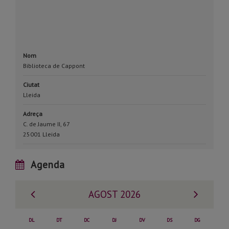
Nom
Biblioteca de Cappont
Ciutat
Lleida
Adreça
C. de Jaume II, 67
25001 Lleida
Agenda
Mes
Mes
AGOST 2026
anterior
següe
DL
DT
DC
DJ
DV
DS
DG