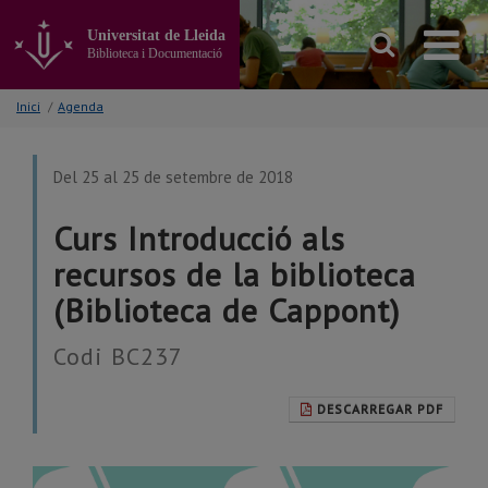
Anar
al
Universitat de Lleida
contingut
Biblioteca i Documentació
principal
de
Inici
/
Agenda
la
pàgina
Del 25 al 25 de setembre de 2018
Curs Introducció als
recursos de la biblioteca
(Biblioteca de Cappont)
Codi BC237
DESCARREGAR PDF