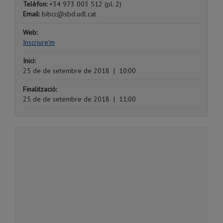
Telèfon:
+34 973 003 512 (pl. 2)
Email:
bibcc@sbd.udl.cat
Web:
Inscriure'm
Inici:
25 de de setembre de 2018
|
10:00
Finalització:
25 de de setembre de 2018
|
11:00