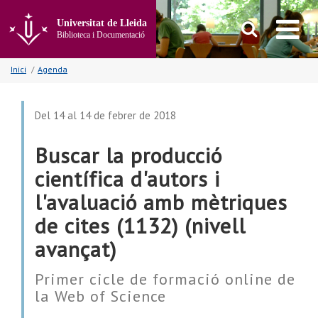
Anar
al
Universitat de Lleida
contingut
Biblioteca i Documentació
principal
de
Inici
/
Agenda
la
pàgina
Del 14 al 14 de febrer de 2018
Buscar la producció
científica d'autors i
l'avaluació amb mètriques
de cites (1132) (nivell
avançat)
Primer cicle de formació online de
la Web of Science