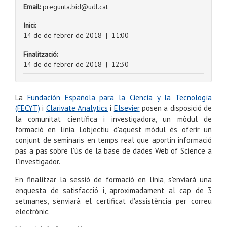
Email:
pregunta.bid@udl.cat
Inici:
14 de de febrer de 2018
|
11:00
Finalització:
14 de de febrer de 2018
|
12:30
La
Fundación Española para la Ciencia y la Tecnología
(FECYT)
i
Clarivate Analytics
i
Elsevier
posen a disposició de
la comunitat científica i investigadora, un mòdul de
formació en línia. L'objectiu d'aquest mòdul és oferir un
conjunt de seminaris en temps real que aportin informació
pas a pas sobre l'ús de la base de dades Web of Science a
l'investigador.
En finalitzar la sessió de formació en línia, s'enviarà una
enquesta de satisfacció i, aproximadament al cap de 3
setmanes, s'enviarà el certificat d'assistència per correu
electrònic.