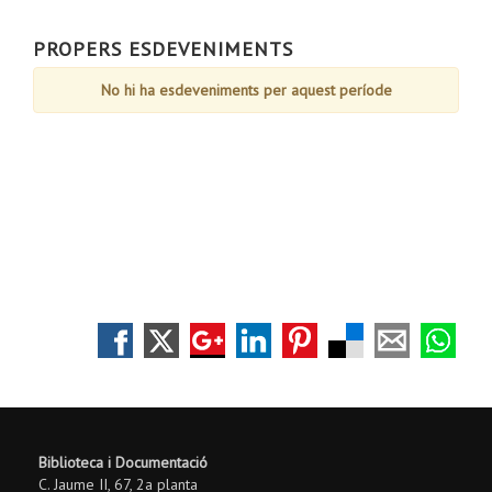
de
de
de
de
de
de
de
31
Agost
Agost
Agost
Agost
Agost
Agost
Agost
de
PROPERS ESDEVENIMENTS
Agost
No hi ha esdeveniments per aquest període
Biblioteca i Documentació
C. Jaume II, 67, 2a planta