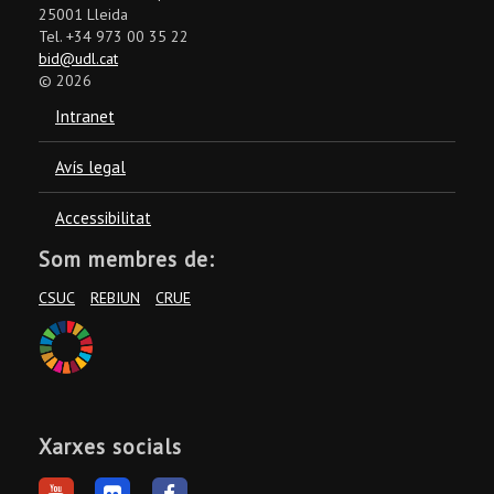
25001 Lleida
Tel. +34 973 00 35 22
bid@udl.cat
©
2026
Intranet
Avís legal
Accessibilitat
Som membres de:
CSUC
REBIUN
CRUE
Xarxes socials