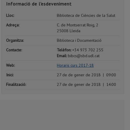
Informació de l'esdeveniment
Lloc:
Biblioteca de Ciències de la Salut
Adreça:
C. de Montserrat Roig, 2
25008 Lleida
Organitza:
Biblioteca i Documentació
Contacte:
Telèfon:
+34 973 702 255
Email:
bibcs@sbd.udl.cat
Web:
Horaris curs 2017-18
Inici:
27 de de gener de 2018
|
09:00
Finalització:
27 de de gener de 2018
|
14:00