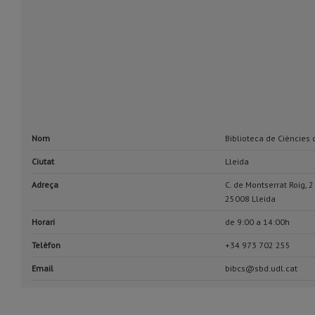
Nom
Biblioteca de Ciències 
Ciutat
Lleida
Adreça
C. de Montserrat Roig, 2
25008 Lleida
Horari
de 9:00 a 14:00h
Telèfon
+34 973 702 255
Email
bibcs@sbd.udl.cat