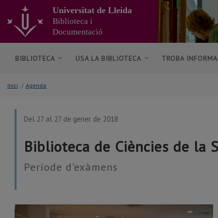
Anar
Universitat de Lleida
al
Biblioteca i
contingut
Documentació
principal
de
la
BIBLIOTECA
USA LA BIBLIOTECA
TROBA INFORMA
pàgina
Inici
/
Agenda
Del 27 al 27 de gener de 2018
Biblioteca de Ciències de la 
Període d'exàmens