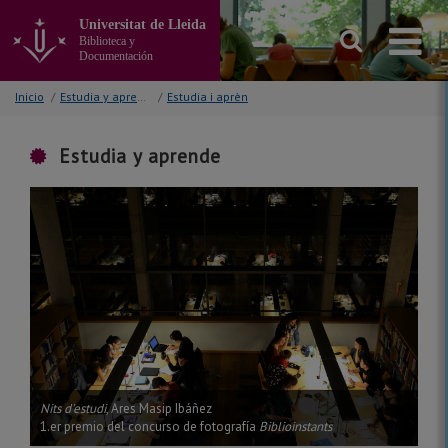
Ir
Universitat de Lleida
al
Biblioteca y
contenido
Documentación
principal
de
Inicio
/
Estudia y aprende
/
Estudia i aprèn
la
página
Estudia y aprende
Nits d'estudi
, Ares Masip Ibáñez
1.er premio del concurso de fotografía
Biblioinstants