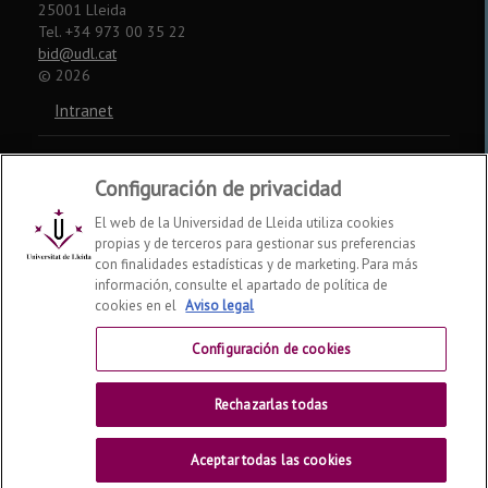
25001 Lleida
Tel. +34 973 00 35 22
bid@udl.cat
©
2026
Intranet
Aviso legal
Configuración de privacidad
Accesibilidad
El web de la Universidad de Lleida utiliza cookies
propias y de terceros para gestionar sus preferencias
Somos miembros de:
con finalidades estadísticas y de marketing. Para más
información, consulte el apartado de política de
CSUC
REBIUN
CRUE
cookies en el
Aviso legal
Redes sociales
Configuración de cookies
Rechazarlas todas
Aceptar todas las cookies