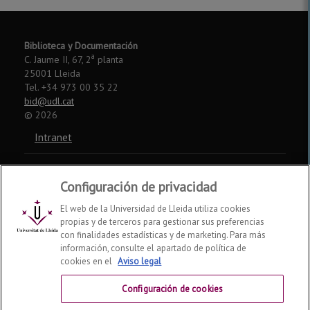
Biblioteca y Documentación
a
C. Jaume II, 67, 2
planta
25001 Lleida
Tel. +34 973 00 35 22
bid@udl.cat
©
2026
Intranet
Aviso legal
Configuración de privacidad
Accesibilidad
El web de la Universidad de Lleida utiliza cookies
propias y de terceros para gestionar sus preferencias
Somos miembros de:
con finalidades estadísticas y de marketing. Para más
información, consulte el apartado de política de
CSUC
REBIUN
CRUE
cookies en el
Aviso legal
Redes sociales
Configuración de cookies