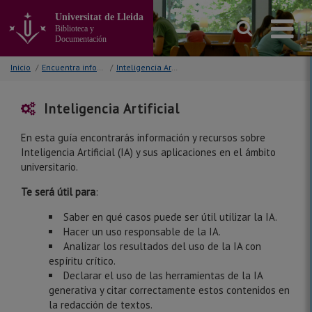
Ir
Universitat de Lleida
al
Biblioteca y
contenido
Documentación
principal
de
Inicio
/
Encuentra información
/
Inteligencia Artificial
la
página
Inteligencia Artificial
En esta guía encontrarás información y recursos sobre
Inteligencia Artificial (IA) y sus aplicaciones en el ámbito
universitario.
Te será útil para
:
Saber en qué casos puede ser útil utilizar la IA.
Hacer un uso responsable de la IA.
Analizar los resultados del uso de la IA con
espíritu crítico.
Declarar el uso de las herramientas de la IA
generativa y citar correctamente estos contenidos en
la redacción de textos.