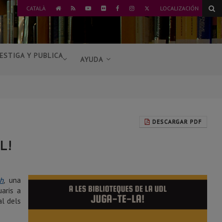
TWITTER
CATALÀ
LOCALIZACIÓN
IR
RSS
YOUTUBE
FLICKR
FACEBOOK
INSTAGRAM
AL
INICIO
ESTIGA Y PUBLICA
AYUDA
DESCARGAR PDF
dL!
h
,
una
aris a
al dels