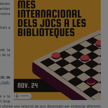
durant
artides
 vostra
itats a
amb la
u de la
ctic de
://udl-
da a la
el Grup
 ofereix una selecció de jocs dissenyats per estimular diferents