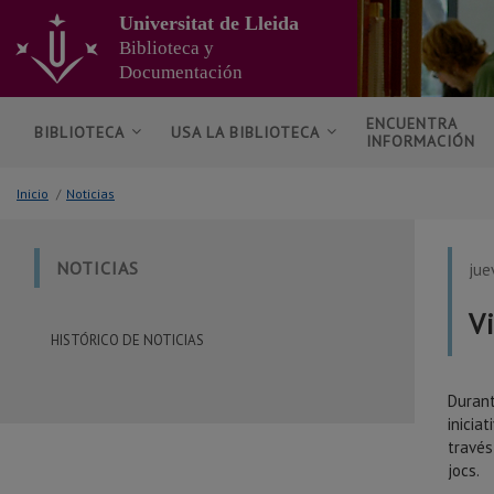
Ir
Universitat de Lleida
al
Biblioteca y
contenido
Documentación
principal
de
la
ENCUENTRA
BIBLIOTECA
USA LA BIBLIOTECA
INFORMACIÓN
página
Inicio
/
Noticias
NOTICIAS
jue
V
HISTÓRICO DE NOTICIAS
Duran
iniciat
través
jocs.