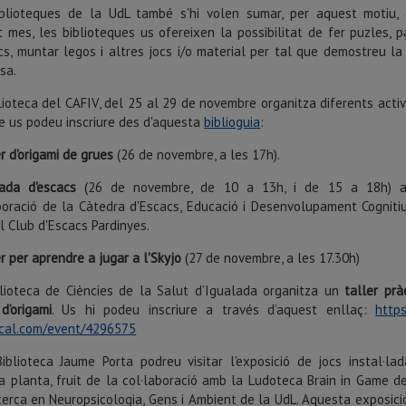
iblioteques de la UdL també s'hi volen sumar, per aquest motiu, 
 mes, les biblioteques us ofereixen la possibilitat de fer puzles, p
cs, muntar legos i altres jocs i/o material per tal que demostreu la
sa.
lioteca del CAFIV, del 25 al 29 de novembre organitza diferents activ
e us podeu inscriure des d'aquesta
biblioguia
:
r d'origami de grues
(26 de novembre, a les 17h).
nada d'escacs
(26 de novembre, de 10 a 13h, i de 15 a 18h) 
boració de la Càtedra d'Escacs, Educació i Desenvolupament Cogniti
el Club d'Escacs Pardinyes.
r per aprendre a jugar a l'Skyjo
(27 de novembre, a les 17.30h)
lioteca de Ciències de la Salut d’Igualada organitza un
taller prà
d’origami
. Us hi podeu inscriure a través d’aquest enllaç:
https
bcal.com/event/4296575
Biblioteca Jaume Porta podreu
visitar l'exposició de jocs instal·la
a planta, fruit de la col·laboració amb la Ludoteca Brain in Game d
erca en Neuropsicologia, Gens i Ambient de la UdL. Aquesta exposició