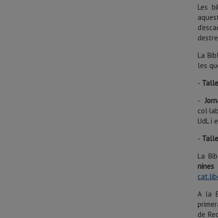
Les b
aquest
d’esca
destre
La Bib
les qu
-
Talle
-
Jor
col·la
UdL i 
-
Talle
La Bib
nines 
cat.li
A la 
primer
de Rec