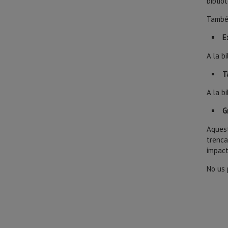
biblio
També 
E
A la b
T
A la b
G
Aquest
trenca
impact
No us 