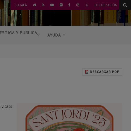
TWITTER
CATALÀ
LOCALIZACIÓN
IR
RSS
YOUTUBE
FLICKR
FACEBOOK
INSTAGRAM
AL
INICIO
ESTIGA Y PUBLICA
AYUDA
DESCARGAR PDF
ivitats