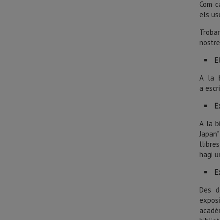
Com ca
els us
Trobar
nostre
E
A la 
a escr
E
A la b
Japan
llibre
hagi u
E
Des d
exposi
acadèm