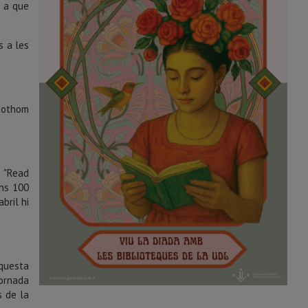
r a que
s a les
tothom
e "Read
uns 100
bril hi
aquesta
jornada
s de la