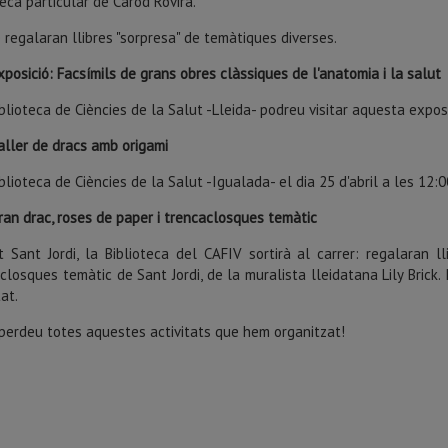
teca particular de Carod Rovira.
regalaran llibres "sorpresa" de temàtiques diverses.
xposició: Facsímils de grans obres clàssiques de l'anatomia i la salut
iblioteca de Ciències de la Salut -Lleida- podreu visitar aquesta exposic
aller de dracs amb origami
iblioteca de Ciències de la Salut -Igualada- el dia 25 d'abril a les 12
ran drac, roses de paper i trencaclosques temàtic
 Sant Jordi, la Biblioteca del CAFIV sortirà al carrer: regalaran l
closques temàtic de Sant Jordi, de la muralista lleidatana Lily Brick
at.
perdeu totes aquestes activitats que hem organitzat!