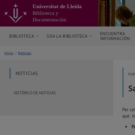
Ir
Universitat de Lleida
al
Biblioteca y
contenido
Documentación
principal
de
la
ENCUENTRA
BIBLIOTECA
USA LA BIBLIOTECA
INFORMACIÓN
página
Inicio
/
Noticias
NOTICIAS
mar
S
HISTÓRICO DE NOTICIAS
Per ce
que ti
P