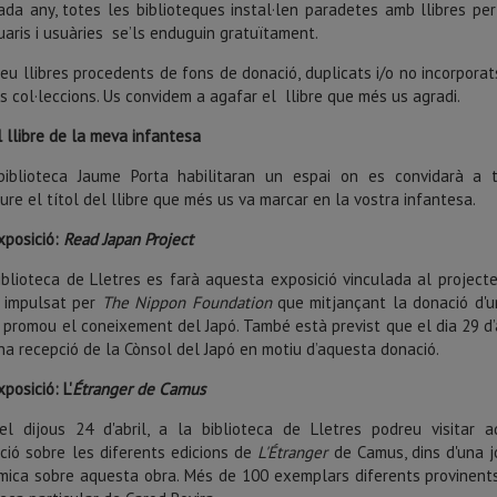
da any, totes les biblioteques instal·len paradetes amb llibres pe
uaris i usuàries se’ls enduguin gratuïtament.
eu llibres procedents de fons de donació, duplicats i/o no incorporat
s col·leccions. Us convidem a agafar el llibre que més us agradi.
l llibre de la meva infantesa
biblioteca Jaume Porta habilitaran un espai on es convidarà a 
iure el títol del llibre que més us va marcar en la vostra infantesa.
xposició:
Read Japan Project
iblioteca de Lletres es farà aquesta exposició vinculada al project
" impulsat per
The Nippon Foundation
que mitjançant la donació d'
s promou el coneixement del Japó. També està previst que el dia 29 d’a
na recepció de la Cònsol del Japó en motiu d’aquesta donació.
xposició: L'
Étranger de Camus
el dijous 24 d'abril, a la biblioteca de Lletres podreu visitar 
ció sobre les diferents edicions de
L'Étranger
de Camus, dins d'una 
ica sobre aquesta obra. Més de 100 exemplars diferents provinent