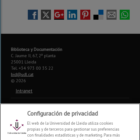
Biblioteca y Documentación
a
C. Jaume II, 67, 2
planta
25001 Lleida
Tel. +34 973 00 35 22
bid@udl.cat
©
2026
Intranet
Aviso legal
Configuración de privacidad
Accesibilidad
El web de la Universidad de Lleida utiliza cookies
propias y de terceros para gestionar sus preferencias
Somos miembros de:
con finalidades estadísticas y de marketing. Para más