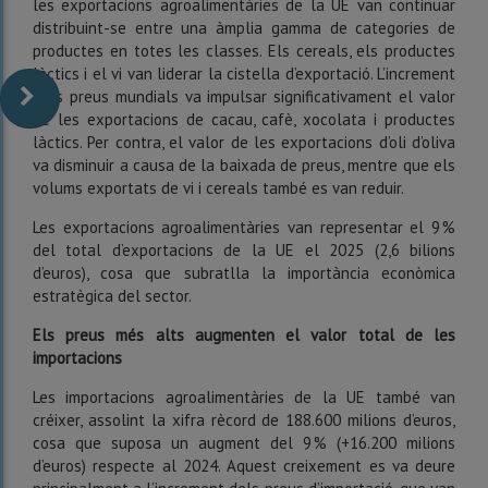
les exportacions agroalimentàries de la UE van continuar
distribuint-se entre una àmplia gamma de categories de
productes en totes les classes. Els cereals, els productes
làctics i el vi van liderar la cistella d’exportació. L’increment
dels preus mundials va impulsar significativament el valor
de les exportacions de cacau, cafè, xocolata i productes
làctics. Per contra, el valor de les exportacions d’oli d’oliva
va disminuir a causa de la baixada de preus, mentre que els
volums exportats de vi i cereals també es van reduir.
Les exportacions agroalimentàries van representar el 9 %
del total d’exportacions de la UE el 2025 (2,6 bilions
d’euros), cosa que subratlla la importància econòmica
estratègica del sector.
Els preus més alts augmenten el valor total de les
importacions
Les importacions agroalimentàries de la UE també van
créixer, assolint la xifra rècord de 188.600 milions d’euros,
cosa que suposa un augment del 9 % (+16.200 milions
d’euros) respecte al 2024. Aquest creixement es va deure