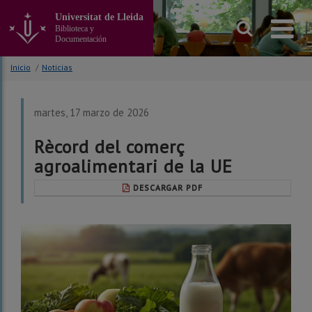
Ir
Universitat de Lleida
al
Biblioteca y
contenido
Documentación
principal
de
Inicio
/
Noticias
la
página
martes, 17 marzo de 2026
Rècord del comerç
agroalimentari de la UE
DESCARGAR PDF