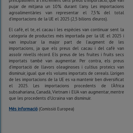
principalment a l’increment dels preus d’importació, que van
pujar de mitjana un 10 % durant l’any. Les importacions
agroalimentàries van representar el 7,5 % del total
d’importacions de la UE el 2025 (2,5 bilions d’euros).
El cafè, el te, el cacau i les espècies van continuar sent la
categoria de productes més importada per la UE el 2025 i
van impulsar la major part de l’augment de les
importacions, ja que els preus del cacau i del cafè van
assolir nivells rècord. Els preus de les fruites i fruits secs
importats també van augmentar. Per contra, els preus
d’importació de llavors oleaginoses i cultius proteics van
disminuir, igual que els volums importats de cereals. L’origen
de les importacions de la UE es va mantenir ben diversificat
el 2025. Les importacions procedents de l’Àfrica
subsahariana, Canadà, Vietnam i EUA van augmentar, mentre
que les procedents d’Ucraïna van disminuir.
Més informació
(Comissió Europea)