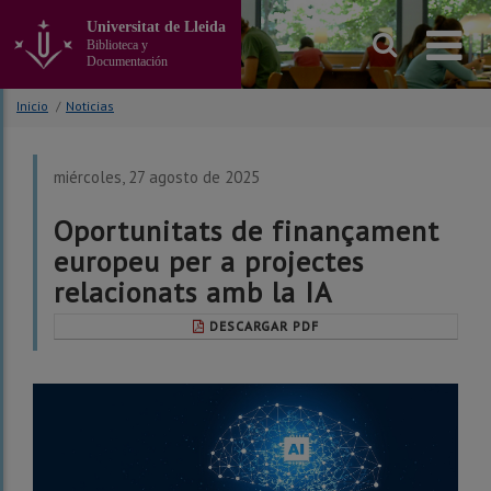
Ir
Universitat de Lleida
al
Biblioteca y
contenido
Documentación
principal
de
Inicio
/
Noticias
la
página
miércoles, 27 agosto de 2025
Oportunitats de finançament
europeu per a projectes
relacionats amb la IA
DESCARGAR PDF