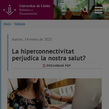
Ir
Universitat de Lleida
al
Biblioteca y
contenido
Documentación
principal
de
Inicio
/
Noticias
la
página
martes, 14 enero de 2025
La hiperconnectivitat
perjudica la nostra salut?
DESCARGAR PDF