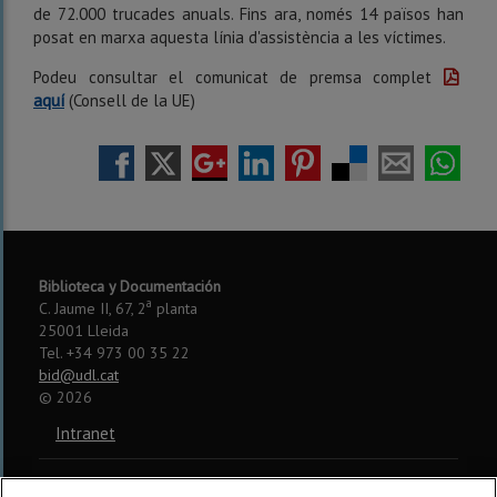
de 72.000 trucades anuals. Fins ara, només 14 països han
posat en marxa aquesta línia d'assistència a les víctimes.
Podeu consultar el comunicat de premsa complet
aquí
(Consell de la UE)
Biblioteca y Documentación
a
C. Jaume II, 67, 2
planta
25001 Lleida
Tel. +34 973 00 35 22
bid@udl.cat
©
2026
Intranet
Aviso legal