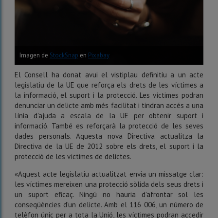
Imagen de
StockSnap
en
Pixabay
El Consell ha donat avui el vistiplau definitiu a un acte
legislatiu de la UE que reforça els drets de les víctimes a
la informació, el suport i la protecció. Les víctimes podran
denunciar un delicte amb més facilitat i tindran accés a una
línia d'ajuda a escala de la UE per obtenir suport i
informació. També es reforçarà la protecció de les seves
dades personals. Aquesta nova Directiva actualitza la
Directiva de la UE de 2012 sobre els drets, el suport i la
protecció de les víctimes de delictes.
«Aquest acte legislatiu actualitzat envia un missatge clar:
les víctimes mereixen una protecció sòlida dels seus drets i
un suport eficaç. Ningú no hauria d'afrontar sol les
conseqüències d'un delicte. Amb el 116 006, un número de
telèfon únic per a tota la Unió, les víctimes podran accedir