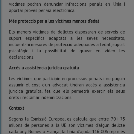
víctimes podran denunciar infraccions penals en línia i
aportar proves per via electrònica.
Més protecció per a les víctimes menors d'edat
Els menors víctimes de delictes disposaran de serveis de
suport específics adaptats a les seves necessitats,
incloent-hi mesures de protecció adequades a l'edat, suport
psicològic i la possibilitat de gravar en vídeo les
declaracions.
Accés a assistència jurídica gratuïta
Les víctimes que participin en processos penals i no puguin
assumir el cost d'un advocat tindran accés a assistència
jurídica gratuïta, fet que els permetrà exercir els seus
drets i reclamar indemnitzacions.
Context
Segons la Comissió Europea, es calcula que entre 70 i 75
milions de persones a la UE són víctimes d'algun delicte
cada any. Només a França, la línia d'ajuda 116 006 rep més