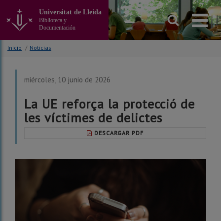
Ir
Universitat de Lleida
al
Biblioteca y
contenido
Documentación
principal
de
Inicio
/
Noticias
la
página
miércoles, 10 junio de 2026
La UE reforça la protecció de
les víctimes de delictes
DESCARGAR PDF