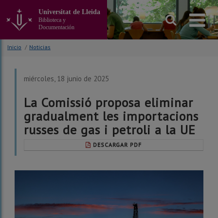
Ir
Universitat de Lleida
al
Biblioteca y
contenido
Documentación
principal
de
Inicio
/
Noticias
la
página
miércoles, 18 junio de 2025
La Comissió proposa eliminar
gradualment les importacions
russes de gas i petroli a la UE
DESCARGAR PDF