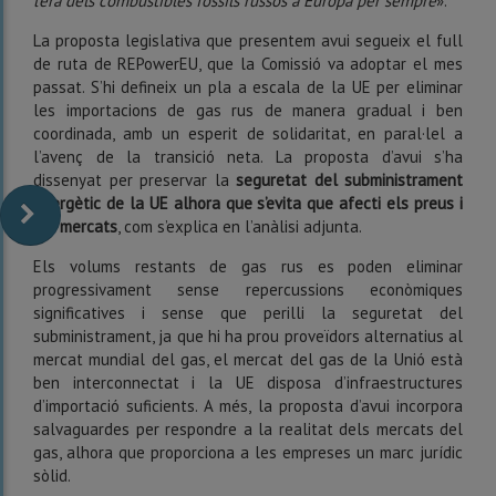
l’era dels combustibles fòssils russos a Europa per sempre
».
La proposta legislativa que presentem avui segueix el full
de ruta de REPowerEU, que la Comissió va adoptar el mes
passat. S’hi defineix un pla a escala de la UE per eliminar
les importacions de gas rus de manera gradual i ben
coordinada, amb un esperit de solidaritat, en paral·lel a
l’avenç de la transició neta. La proposta d’avui s’ha
dissenyat per preservar la
seguretat del subministrament
energètic de la UE alhora que s’evita que afecti els preus i
els mercats
, com s’explica en l’anàlisi adjunta.
Els volums restants de gas rus es poden eliminar
progressivament sense repercussions econòmiques
significatives i sense que perilli la seguretat del
subministrament, ja que hi ha prou proveïdors alternatius al
mercat mundial del gas, el mercat del gas de la Unió està
ben interconnectat i la UE disposa d’infraestructures
d’importació suficients. A més, la proposta d’avui incorpora
salvaguardes per respondre a la realitat dels mercats del
gas, alhora que proporciona a les empreses un marc jurídic
sòlid.