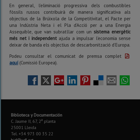
En general, l’eliminació progressiva dels combustibles
fòssils russos contribuirà de manera significativa als
objectius de la Brúixola de la Competitivitat, el Pacte per
una Indústria Neta i el Pla d’Acció per a una Energia
Assequible, que van subratllar com un
sistema energètic
més net i independent
ajuda a impulsar l’economia sense
deixar de banda els objectius de descarbonització d’Europa.
Podeu consultar el comunicat de premsa complet
aquí
(Comissió Europea).
Biblioteca y Documentación
a
C. Jaume II, 67, 2
planta
25001 Lleida
Tel. +34 973 00 35 22
bid@udl.cat