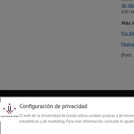
de cib
s’hi i 
Més 
Pla d’
Pàgina
(Font:
Intranet
Biblioteca y Documentación
Configuración de privacidad
a
C. Jaume II, 67, 2
planta
El web de la Universidad de Lleida utiliza cookies propias y de terce
Aviso legal
25001 Lleida
estadísticas y de marketing. Para más información, consulte el apart
Tel. +34 973 00 35 22
bid@udl.cat
Accesibilid