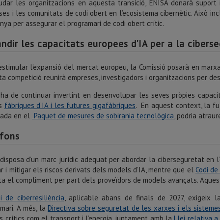
udar les organitzacions en aquesta transició, ENISA donarà suport i
es i les comunitats de codi obert en l’ecosistema cibernètic. Això inc
ya per assegurar el programari de codi obert crític.
ndir les capacitats europees d’IA per a la cibers
estimular l’expansió del mercat europeu, la Comissió posarà en marxa
a competició reunirà empreses, investigadors i organitzacions per des
ha de continuar invertint en desenvolupar les seves pròpies capacit
es
fàbriques d’IA i les futures gigafàbriques
. En aquest context, la fu
iada en el
Paquet de mesures de sobirania tecnològica
, podria atraur
fons
disposa d’un marc jurídic adequat per abordar la ciberseguretat en l’
r i mitigar els riscos derivats dels models d’IA, mentre que el
Codi de
lita el compliment per part dels proveïdors de models avançats. Aques
i de ciberresiliència
, aplicable abans de finals de 2027, exigeix 
mari. A més, la
Directiva sobre seguretat de les xarxes i els sisteme
s crítics com el transport i l’energia, juntament amb la
Llei relativa a