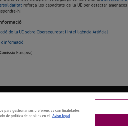
ersolidaritat
reforça les capacitats de la UE per detectar amenaces i 
respondre-hi.
informació
Acció de la UE sobre Ciberseguretat i Intel·ligència Artificial
 d’informació
 Comissió Europea)
Somos miembros de:
CSUC
REBIUN
CRUE
ros para gestionar sus preferencias con finalidades
ado de política de cookies en el
Aviso legal
ad