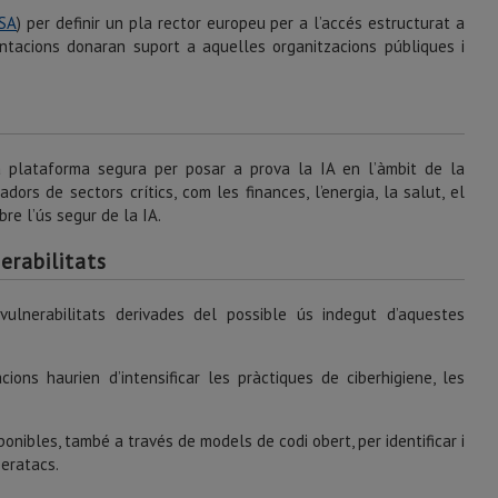
SA
) per definir un pla rector europeu per a l’accés estructurat a
entacions donaran suport a aquelles organitzacions públiques i
 plataforma segura per posar a prova la IA en l’àmbit de la
ors de sectors crítics, com les finances, l’energia, la salut, el
bre l’ús segur de la IA.
erabilitats
vulnerabilitats derivades del possible ús indegut d’aquestes
ons haurien d’intensificar les pràctiques de ciberhigiene, les
ponibles, també a través de models de codi obert, per identificar i
beratacs.