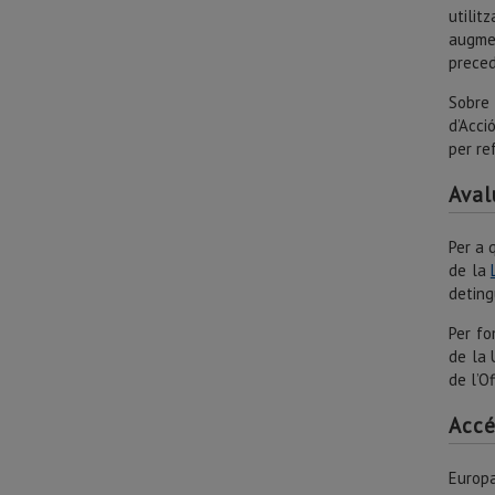
utili
augmen
preced
Sobre 
d’Acci
per re
Aval
Per a 
de la
detin
Per fo
de la 
de l’O
Accé
Europa