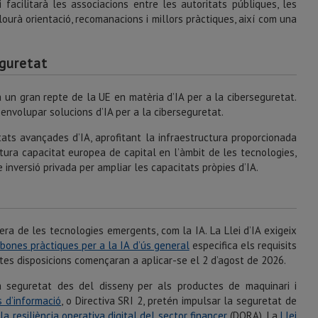
 facilitarà les associacions entre les autoritats públiques, les
lourà orientació, recomanacions i millors pràctiques, així com una
eguretat
 un gran repte de la UE en matèria d’IA per a la ciberseguretat.
envolupar solucions d’IA per a la ciberseguretat.
ats avançades d’IA, aprofitant la infraestructura proporcionada
tura capacitat europea de capital en l’àmbit de les tecnologies,
e inversió privada per ampliar les capacitats pròpies d’IA.
era de les tecnologies emergents, com la IA. La Llei d’IA exigeix
 bones pràctiques per a la IA d’ús general
especifica els requisits
tes disposicions començaran a aplicar-se el 2 d’agost de 2026.
la seguretat des del disseny per als productes de maquinari i
s d’informació
, o Directiva SRI 2, pretén impulsar la seguretat de
 la resiliència operativa digital del sector financer
(DORA). La
Llei