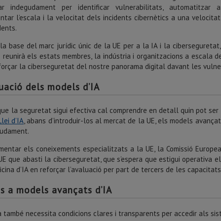
tzar indegudament per identificar vulnerabilitats, automatitzar 
tar l’escala i la velocitat dels incidents cibernètics a una velocita
ents.
la base del marc jurídic únic de la UE per a la IA i la ciberseguretat,
ó reunirà els estats membres, la indústria i organitzacions a escala d
forçar la ciberseguretat del nostre panorama digital davant les vulne
uació dels models d’IA
que la seguretat sigui efectiva cal comprendre en detall quin pot ser l’
Llei d’IA
, abans d’introduir-los al mercat de la UE, els models avançat
gudament.
mentar els coneixements especialitzats a la UE, la Comissió Europea
UE que abasti la ciberseguretat, que s’espera que estigui operativa e
ficina d’IA en reforçar l’avaluació per part de tercers de les capacitats
s a models avançats d’IA
 també necessita condicions clares i transparents per accedir als si