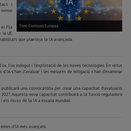
atacs i
t sense
Font: Comissió Europea
 el Pla
e la UE
rabilitats que planteja la IA avançada.
ús, l’ús indegut i l’explotació de les noves tecnologies. En virtut
s d’IA s’han d’avaluar i les mesures de mitigació s’han d’examinar
 publicarà una convocatòria per crear una capacitat d’avaluació
l 2027. Aquesta nova capacitat contribuirà a la funció reguladora
 i els riscos de la IA a escala mundial.
stemes d’IA més avançats.