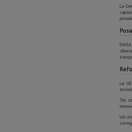
La Com
capaci
privad
Posa
ENISA
cibers
transp
Refo
La UE
tecnol
Tal co
mesure
Les or
correg