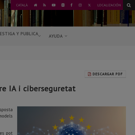
TWITTER
CATALÀ
LOCALIZACIÓN
IR
RSS
YOUTUBE
FLICKR
FACEBOOK
INSTAGRAM
AL
INICIO
ESTIGA Y PUBLICA
AYUDA
DESCARGAR PDF
re IA i ciberseguretat
sposta
 models
 es pot