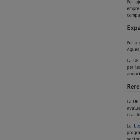
Per aj
empres
campan
Expa
Per a 
Aquest
La UE 
per l
anunc
Rere
La UE 
avalua
i faci
La
Lle
progra
sector