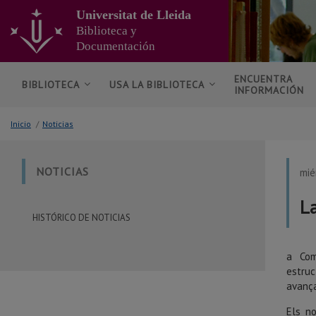
Ir
Universitat de Lleida
al
Biblioteca y
contenido
Documentación
principal
de
la
ENCUENTRA
BIBLIOTECA
USA LA BIBLIOTECA
INFORMACIÓN
página
Inicio
/
Noticias
NOTICIAS
mié
L
HISTÓRICO DE NOTICIAS
a Com
estruc
avança
Els no