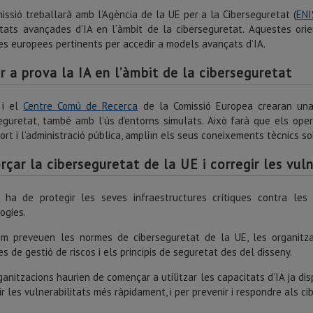
issió treballarà amb l’Agència de la UE per a la Ciberseguretat (
ENI
tats avançades d’IA en l’àmbit de la ciberseguretat. Aquestes ori
es europees pertinents per accedir a models avançats d’IA.
r a prova la IA en l’àmbit de la ciberseguretat
 i el
Centre Comú de Recerca
de la Comissió Europea crearan una
eguretat, també amb l’ús d’entorns simulats. Això farà que els operad
ort i l’administració pública, ampliïn els seus coneixements tècnics so
rçar la ciberseguretat de la UE i corregir les vuln
 ha de protegir les seves infraestructures crítiques contra les 
ogies.
m preveuen les normes de ciberseguretat de la UE, les organitzaci
s de gestió de riscos i els principis de seguretat des del disseny.
ganitzacions haurien de començar a utilitzar les capacitats d’IA ja dis
ir les vulnerabilitats més ràpidament, i per prevenir i respondre als ci