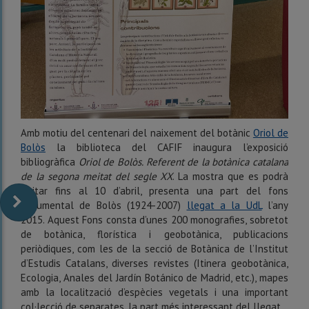
Amb motiu del centenari del naixement del botànic
Oriol de
Bolòs
la biblioteca del CAFIF inaugura l’exposició
bibliogràfica
Oriol de Bolòs. Referent de la botànica catalana
de la segona meitat del segle XX
. La mostra que es podrà
visitar fins al 10 d’abril, presenta una part del fons
documental de Bolòs (1924-2007)
llegat a la UdL
l’any
2015. Aquest Fons consta d’unes 200 monografies, sobretot
de botànica, florística i geobotànica, publicacions
periòdiques, com les de la secció de Botànica de l’Institut
d’Estudis Catalans, diverses revistes (Itinera geobotànica,
Ecologia, Anales del Jardín Botánico de Madrid, etc.), mapes
amb la localització d’espècies vegetals i una important
col·lecció de separates, la part més interessant del llegat.