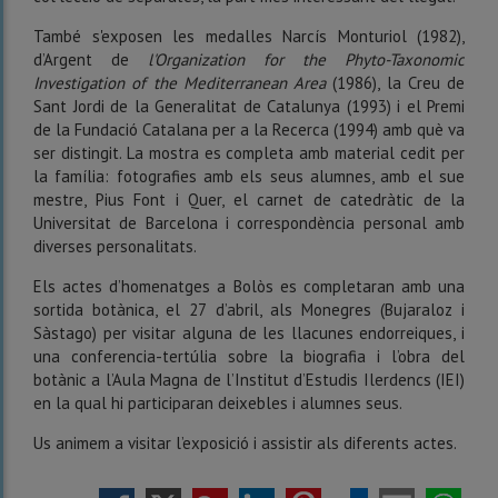
També s'exposen les medalles Narcís Monturiol (1982),
d’Argent de
l'Organization for the Phyto-Taxonomic
Investigation of the Mediterranean Area
(1986), la Creu de
Sant Jordi de la Generalitat de Catalunya (1993) i el Premi
de la Fundació Catalana per a la Recerca (1994) amb què va
ser distingit. La mostra es completa amb material cedit per
la família: fotografies amb els seus alumnes, amb el sue
mestre, Pius Font i Quer, el carnet de catedràtic de la
Universitat de Barcelona i correspondència personal amb
diverses personalitats.
Els actes d’homenatges a Bolòs es completaran amb una
sortida botànica, el 27 d’abril, als Monegres (Bujaraloz i
Sàstago) per visitar alguna de les llacunes endorreiques, i
una conferencia-tertúlia sobre la biografia i l’obra del
botànic a l’Aula Magna de l’Institut d’Estudis Ilerdencs (IEI)
en la qual hi participaran deixebles i alumnes seus.
Us animem a visitar l’exposició i assistir als diferents actes.