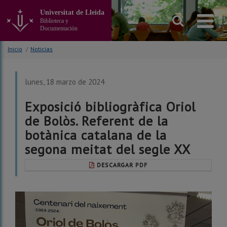
Ir
Universitat de Lleida
al
Biblioteca y
contenido
Documentación
principal
de
Inicio
/
Noticias
la
página
lunes, 18 marzo de 2024
Exposició bibliogràfica Oriol
de Bolòs. Referent de la
botànica catalana de la
segona meitat del segle XX
DESCARGAR PDF