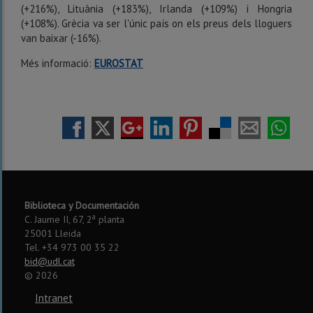
(+216%), Lituània (+183%), Irlanda (+109%) i Hongria
(+108%). Grècia va ser l'únic país on els preus dels lloguers
van baixar (-16%).
Més informació:
EUROSTAT
Biblioteca y Documentación
a
C. Jaume II, 67, 2
planta
25001 Lleida
Tel. +34 973 00 35 22
bid@udl.cat
©
2026
Intranet