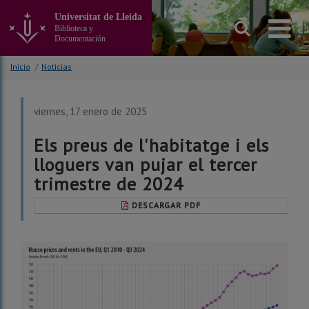
Ir
Universitat de Lleida
al
Biblioteca y
contenido
Documentación
principal
de
Inicio
/
Noticias
la
página
viernes, 17 enero de 2025
Els preus de l'habitatge i els
lloguers van pujar el tercer
trimestre de 2024
DESCARGAR PDF