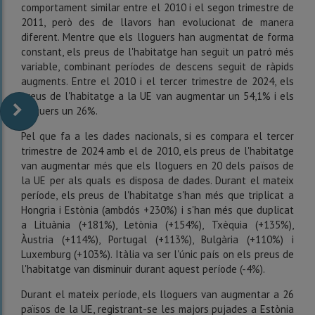
comportament similar entre el 2010 i el segon trimestre de
2011, però des de llavors han evolucionat de manera
diferent. Mentre que els lloguers han augmentat de forma
constant, els preus de l'habitatge han seguit un patró més
variable, combinant períodes de descens seguit de ràpids
augments. Entre el 2010 i el tercer trimestre de 2024, els
preus de l'habitatge a la UE van augmentar un 54,1% i els
lloguers un 26%.
Pel que fa a les dades nacionals, si es compara el tercer
trimestre de 2024 amb el de 2010, els preus de l'habitatge
van augmentar més que els lloguers en 20 dels països de
la UE per als quals es disposa de dades. Durant el mateix
període, els preus de l'habitatge s'han més que triplicat a
Hongria i Estònia (ambdós +230%) i s'han més que duplicat
a Lituània (+181%), Letònia (+154%), Txèquia (+135%),
Àustria (+114%), Portugal (+113%), Bulgària (+110%) i
Luxemburg (+103%). Itàlia va ser l'únic país on els preus de
l'habitatge van disminuir durant aquest període (-4%).
Durant el mateix període, els lloguers van augmentar a 26
països de la UE, registrant-se les majors pujades a Estònia