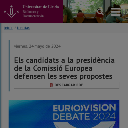
Ir
Universitat de Lleida
al
Biblioteca y
contenido
Documentación
principal
de
Inicio
/
Noticias
la
página
viernes, 24 mayo de 2024
Els candidats a la presidència
de la Comissió Europea
defensen les seves propostes
DESCARGAR PDF