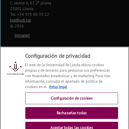
a
C. Jaume II, 67, 2
planta
25001 Lleida
Tel. +34 973 00 35 22
bid@udl.cat
©
2026
Intranet
Aviso legal
Configuración de privacidad
Accesibilidad
El web de la Universidad de Lleida utiliza cookies
propias y de terceros para gestionar sus preferencias
Somos miembros de:
con finalidades estadísticas y de marketing. Para más
información, consulte el apartado de política de
CSUC
REBIUN
CRUE
cookies en el
Aviso legal
Redes sociales
Configuración de cookies
Rechazarlas todas
Aceptar todas las cookies