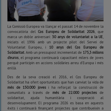
La Comissió Europea va llançar el passat 14 de novembre la
convocatòria del
Cos Europeu de Solidaritat 2026
, que
marca un doble aniversari:
30 anys de voluntariat a la UE
,
iniciats el 1996 amb un projecte pilot del Servei de
Voluntariat Europeu, i
10 anys del Cos Europeu de
Solidaritat
. Amb un pressupost incrementat de
175,3 milions
d’euros
, el programa continuarà capacitant milers de joves
perquè participin en accions solidàries arreu d’Europa i més
enllà.
Des de la seva creació el 2016, el Cos Europeu de
Solidaritat ha ofert oportunitats que han canviat la vida de
més de 150.000 joves
i ha reforçat la construcció de
comunitats a través de
més de 22.000 projectes
de
solidaritat, ajuda humanitària i cooperació al
desenvolupament. El programa 2026 es basa en aquests
èxits i continuarà finançant projectes que contribueixin a