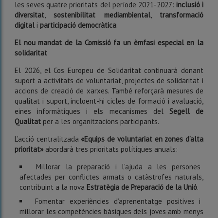
les seves quatre prioritats del període 2021-2027:
inclusió i
diversitat
,
sostenibilitat mediambiental
,
transformació
digital
i
participació democràtica
.
El nou mandat de la Comissió fa un èmfasi especial en la
solidaritat
El 2026, el Cos Europeu de Solidaritat continuarà donant
suport a activitats de voluntariat, projectes de solidaritat i
accions de creació de xarxes. També reforçarà mesures de
qualitat i suport, incloent-hi cicles de formació i avaluació,
eines informàtiques i els mecanismes del
Segell de
Qualitat
per a les organitzacions participants.
L’acció centralitzada
«Equips de voluntariat en zones d’alta
prioritat»
abordarà tres prioritats polítiques anuals:
Millorar la preparació i l’ajuda a les persones
afectades per conflictes armats o catàstrofes naturals,
contribuint a la nova
Estratègia de Preparació de la Unió
.
Fomentar experiències d’aprenentatge positives i
millorar les competències bàsiques dels joves amb menys