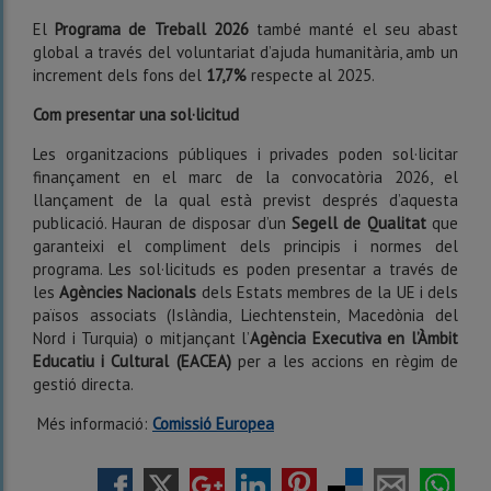
El
Programa de Treball 2026
també manté el seu abast
global a través del voluntariat d’ajuda humanitària, amb un
increment dels fons del
17,7%
respecte al 2025.
Com presentar una sol·licitud
Les organitzacions públiques i privades poden sol·licitar
finançament en el marc de la convocatòria 2026, el
llançament de la qual està previst després d’aquesta
publicació. Hauran de disposar d’un
Segell de Qualitat
que
garanteixi el compliment dels principis i normes del
programa. Les sol·licituds es poden presentar a través de
les
Agències Nacionals
dels Estats membres de la UE i dels
països associats (Islàndia, Liechtenstein, Macedònia del
Nord i Turquia) o mitjançant l’
Agència Executiva en l’Àmbit
Educatiu i Cultural (EACEA)
per a les accions en règim de
gestió directa.
Més informació:
Comissió Europea