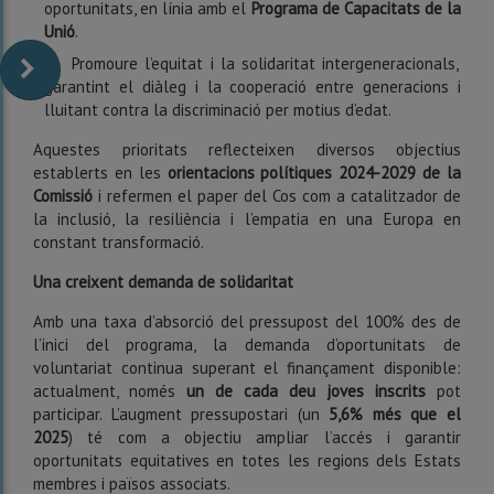
oportunitats, en línia amb el
Programa de Capacitats de la
Unió
.
Promoure l’equitat i la solidaritat intergeneracionals,
garantint el diàleg i la cooperació entre generacions i
lluitant contra la discriminació per motius d’edat.
Aquestes prioritats reflecteixen diversos objectius
establerts en les
orientacions polítiques 2024-2029 de la
Comissió
i refermen el paper del Cos com a catalitzador de
la inclusió, la resiliència i l’empatia en una Europa en
constant transformació.
Una creixent demanda de solidaritat
Amb una taxa d’absorció del pressupost del 100% des de
l’inici del programa, la demanda d’oportunitats de
voluntariat continua superant el finançament disponible:
actualment, només
un de cada deu joves inscrits
pot
participar. L’augment pressupostari (un
5,6% més que el
2025
) té com a objectiu ampliar l’accés i garantir
oportunitats equitatives en totes les regions dels Estats
membres i països associats.