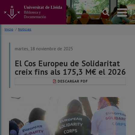
Ir
Universitat de Lleida
al
Biblioteca y
contenido
Documentación
principal
de
Inicio
/
Noticias
la
página
martes, 18 noviembre de 2025
El Cos Europeu de Solidaritat
creix fins als 175,3 M€ el 2026
DESCARGAR PDF