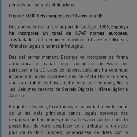
per adequar-se a les obligacions.
Prop de 7.000 lleis europees en 40 anys a la UE
Des que va entrar a formar part de la UE, el 1986,
Espanya
ha incorporat un total de 6.747 normes europees
,
traslladades a l'ordenament nacional a través de diverses
fórmules legals o normes infralegals.
Des del primer moment, Espanya va incorporar de forma
automàtica el cabal legal comunitari necessari per
participar a la UE i, des de llavors, cada any ha continuat
incorporant noves iniciatives, des de l'Acta Única Europea,
que va establir les bases del mercat únic europeu, fins a
les lleis més recents de Serveis Digitals i d'Intel·ligència
Artificial.
En quatre dècades, la ciutadania espanyola ha evolucionat
de la mà dels principals canvis legals aprovats des
d'Europa, que han permès, entre altres avenços històrics: la
possibilitat de viure, desplaçar-se o treballar a un altre
país de la Unió Europea; beneficiar-se de drets com a