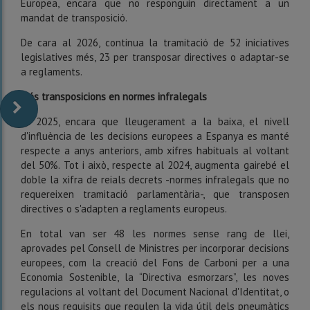
Europea, encara que no responguin directament a un
mandat de transposició.
De cara al 2026, continua la tramitació de 52 iniciatives
legislatives més, 23 per transposar directives o adaptar-se
a reglaments.
Més transposicions en normes infralegals
El 2025, encara que lleugerament a la baixa, el nivell
d'influència de les decisions europees a Espanya es manté
respecte a anys anteriors, amb xifres habituals al voltant
del 50%. Tot i això, respecte al 2024, augmenta gairebé el
doble la xifra de reials decrets -normes infralegals que no
requereixen tramitació parlamentària-, que transposen
directives o s'adapten a reglaments europeus.
En total van ser 48 les normes sense rang de llei,
aprovades pel Consell de Ministres per incorporar decisions
europees, com la creació del Fons de Carboni per a una
Economia Sostenible, la “Directiva esmorzars”, les noves
regulacions al voltant del Document Nacional d'Identitat, o
els nous requisits que regulen la vida útil dels pneumàtics