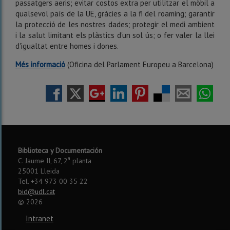
passatgers aeris; evitar costos extra per utilitzar el mòbil a
qualsevol país de la UE, gràcies a la fi del roaming; garantir
la protecció de les nostres dades; protegir el medi ambient
i la salut limitant els plàstics d'un sol ús; o fer valer la llei
d'igualtat entre homes i dones.
Més informació
(Oficina del Parlament Europeu a Barcelona)
Biblioteca y Documentación
a
C. Jaume II, 67, 2
planta
25001 Lleida
Tel. +34 973 00 35 22
bid@udl.cat
©
2026
Intranet