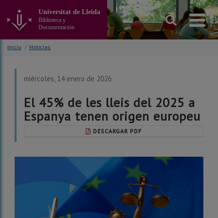
Ir
Universitat de Lleida
al
Biblioteca y
contenido
Documentación
principal
de
Inicio
/
Noticias
la
página
miércoles, 14 enero de 2026
El 45% de les lleis del 2025 a
Espanya tenen origen europeu
DESCARGAR PDF