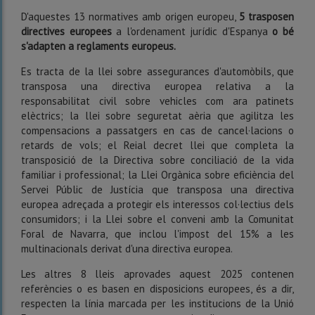
D'aquestes 13 normatives amb origen europeu,
5 trasposen
directives europees
a l'ordenament jurídic d'Espanya
o bé
s'adapten a reglaments europeus.
Es tracta de la llei sobre assegurances d'automòbils, que
transposa una directiva europea relativa a la
responsabilitat civil sobre vehicles com ara patinets
elèctrics; la llei sobre seguretat aèria que agilitza les
compensacions a passatgers en cas de cancel·lacions o
retards de vols; el Reial decret llei que completa la
transposició de la Directiva sobre conciliació de la vida
familiar i professional; la Llei Orgànica sobre eficiència del
Servei Públic de Justícia que transposa una directiva
europea adreçada a protegir els interessos col·lectius dels
consumidors; i la Llei sobre el conveni amb la Comunitat
Foral de Navarra, que inclou l'impost del 15% a les
multinacionals derivat d'una directiva europea.
Les altres 8 lleis aprovades aquest 2025 contenen
referències o es basen en disposicions europees, és a dir,
respecten la línia marcada per les institucions de la Unió